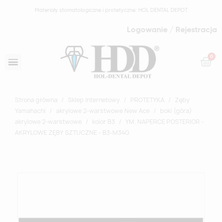
Materiały stomatologiczne i protetyczne: HOL DENTAL DEPOT
Logowanie / Rejestracja
Strona główna
Sklep Internetowy
PROTETYKA
Zęby
Yamahachi
akrylowe 2-warstwowe New Ace
boki (góra)
akrylowe 2-warstwowe
kolor B3
YM. NAPERCE POSTERIOR -
AKRYLOWE ZĘBY SZTUCZNE - B3-M34G