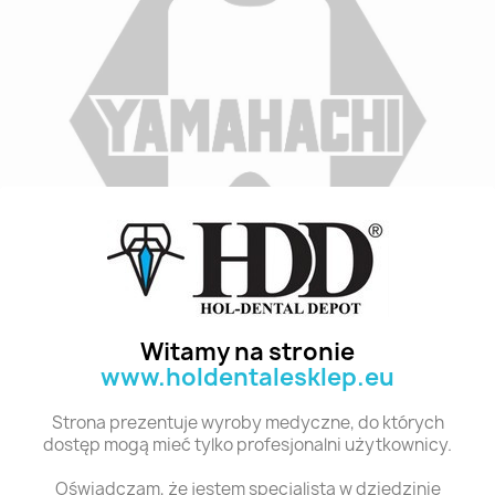
Indeks
B3 M34G 8
Stan:
Nowy
Witamy na stronie
www.holdentalesklep.eu
Polecane produkty z tej kategorii
Strona prezentuje wyroby medyczne, do których
dostęp mogą mieć tylko profesjonalni użytkownicy.
Oświadczam, że jestem specjalistą w dziedzinie