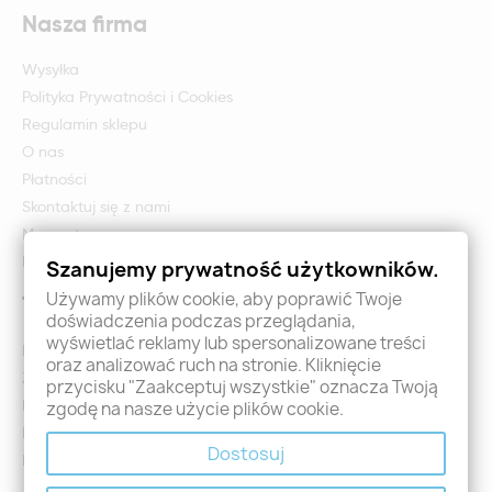
Nasza firma
Wysyłka
Polityka Prywatności i Cookies
Regulamin sklepu
O nas
Płatności
Skontaktuj się z nami
Mapa strony
Formularz zwrotu i reklamacji
Szanujemy prywatność użytkowników.
Używamy plików cookie, aby poprawić Twoje
Twoje konto
doświadczenia podczas przeglądania,
wyświetlać reklamy lub spersonalizowane treści
Logowanie
oraz analizować ruch na stronie. Kliknięcie
Załóż konto - Rejestracja
przycisku "Zaakceptuj wszystkie" oznacza Twoją
Moje zamówienia
zgodę na nasze użycie plików cookie.
Promocje
Dostosuj
Nowości