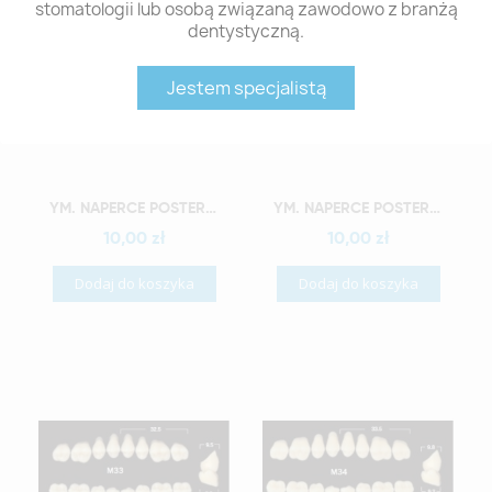
stomatologii lub osobą związaną zawodowo z branżą
dentystyczną.
Jestem specjalistą
Szybki podgląd
Szybki podgląd
YM. NAPERCE POSTERIOR - AKRYLOWE ZĘBY SZTUCZNE - B3-M28G
YM. NAPERCE POSTERIOR - AKRYLOWE ZĘBY SZTUCZNE - B3-M32G
10,00 zł
10,00 zł
Dodaj do koszyka
Dodaj do koszyka