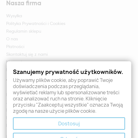
Nasza firma
Wysyłka
Polityka Prywatności i Cookies
Regulamin sklepu
O nas
Płatności
Skontaktuj się z nami
Mapa strony
Formularz zwrotu i reklamacji
Szanujemy prywatność użytkowników.
Używamy plików cookie, aby poprawić Twoje
Twoje konto
doświadczenia podczas przeglądania,
wyświetlać reklamy lub spersonalizowane treści
Logowanie
oraz analizować ruch na stronie. Kliknięcie
Załóż konto - Rejestracja
przycisku "Zaakceptuj wszystkie" oznacza Twoją
Moje zamówienia
zgodę na nasze użycie plików cookie.
Promocje
Dostosuj
Nowości
Kontakt