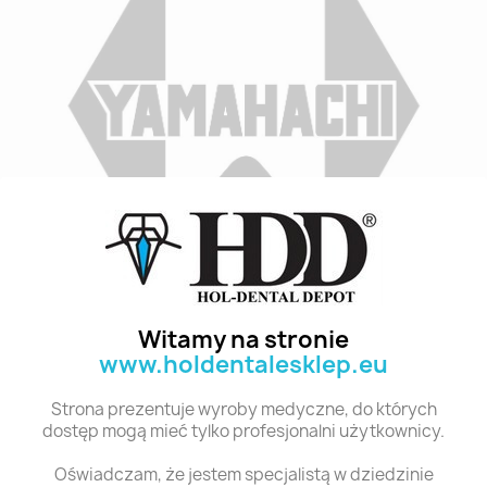
Indeks
B3 M30G 8
Stan:
Nowy
Witamy na stronie
www.holdentalesklep.eu
Polecane produkty z tej kategorii
Strona prezentuje wyroby medyczne, do których
dostęp mogą mieć tylko profesjonalni użytkownicy.
Oświadczam, że jestem specjalistą w dziedzinie