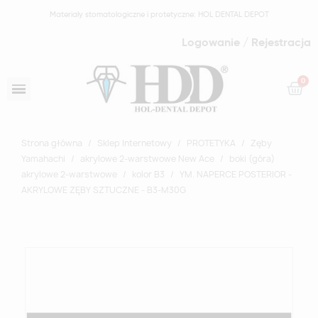
Materiały stomatologiczne i protetyczne: HOL DENTAL DEPOT
Logowanie / Rejestracja
Strona główna
Sklep Internetowy
PROTETYKA
Zęby
Yamahachi
akrylowe 2-warstwowe New Ace
boki (góra)
akrylowe 2-warstwowe
kolor B3
YM. NAPERCE POSTERIOR -
AKRYLOWE ZĘBY SZTUCZNE - B3-M30G