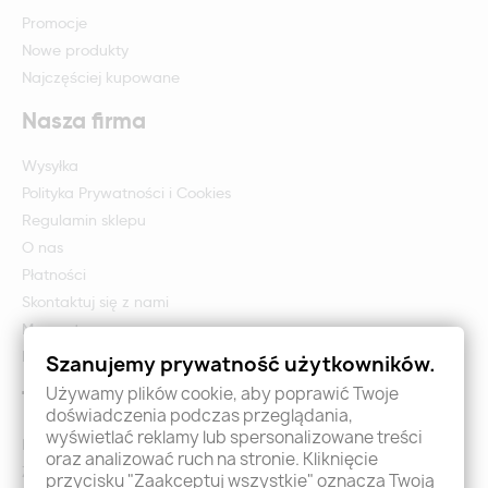
Promocje
Nowe produkty
Najczęściej kupowane
Nasza firma
Wysyłka
Polityka Prywatności i Cookies
Regulamin sklepu
O nas
Płatności
Skontaktuj się z nami
Mapa strony
Formularz zwrotu i reklamacji
Szanujemy prywatność użytkowników.
Używamy plików cookie, aby poprawić Twoje
Twoje konto
doświadczenia podczas przeglądania,
wyświetlać reklamy lub spersonalizowane treści
Logowanie
oraz analizować ruch na stronie. Kliknięcie
Załóż konto - Rejestracja
przycisku "Zaakceptuj wszystkie" oznacza Twoją