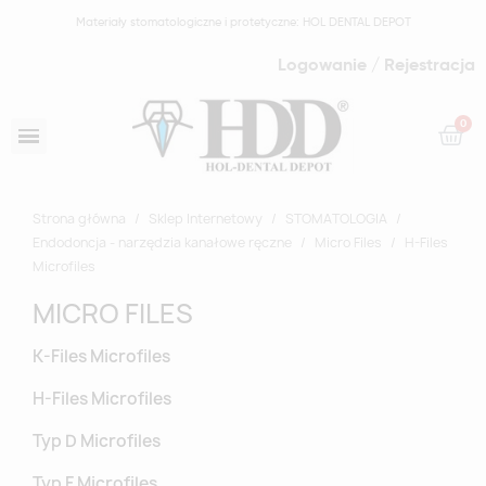
Materiały stomatologiczne i protetyczne: HOL DENTAL DEPOT
Logowanie / Rejestracja
Strona główna
Sklep Internetowy
STOMATOLOGIA
Endodoncja - narzędzia kanałowe ręczne
Micro Files
H-Files
Microfiles
MICRO FILES
K-Files Microfiles
H-Files Microfiles
Typ D Microfiles
Typ F Microfiles