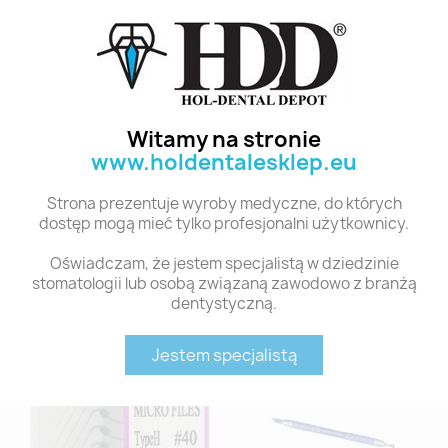
Witamy na stronie
www.holdentalesklep.eu
Strona prezentuje wyroby medyczne, do których
dostęp mogą mieć tylko profesjonalni użytkownicy.
H-FILES MICROFILES
H-FILES MICROFILES
TYPE H #30
TYPE H #35
Oświadczam, że jestem specjalistą w dziedzinie
50,00 zł
50,00 zł
stomatologii lub osobą związaną zawodowo z branżą
dentystyczną.
Jestem specjalistą