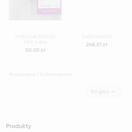
H-FILES MICROFILES
ENDO HOLDER
TYPE H #40
248,01 zł
50,00 zł
Wyświetlanie 1-8 z 8 elementów
Do góry

Produkty