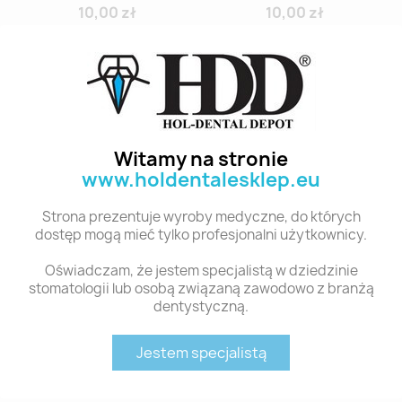
10,00 zł
10,00 zł
Witamy na stronie
www.holdentalesklep.eu
Strona prezentuje wyroby medyczne, do których
dostęp mogą mieć tylko profesjonalni użytkownicy.
Oświadczam, że jestem specjalistą w dziedzinie
YM. NAPERCE
YM. NAPERCE
stomatologii lub osobą związaną zawodowo z branżą
POSTERIOR -...
POSTERIOR -...
dentystyczną.
10,00 zł
10,00 zł
Jestem specjalistą