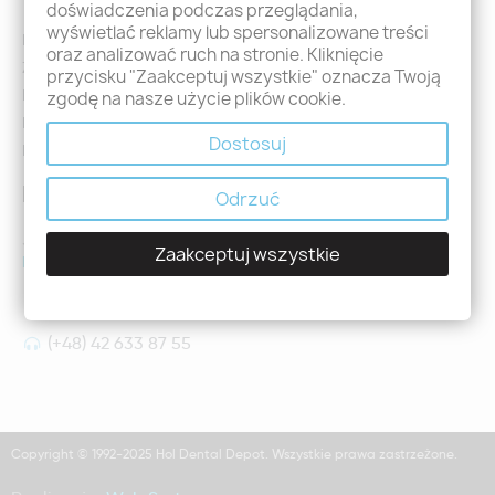
doświadczenia podczas przeglądania,
wyświetlać reklamy lub spersonalizowane treści
Logowanie
oraz analizować ruch na stronie. Kliknięcie
Załóż konto - Rejestracja
przycisku "Zaakceptuj wszystkie" oznacza Twoją
Moje zamówienia
zgodę na nasze użycie plików cookie.
Promocje
Dostosuj
Nowości
Kontakt
Odrzuć
Jeśli mają Państwo jakiekolwiek pytania prosimy o kontakt
Zaakceptuj wszystkie
holdental@holdental.pl
Łódź, ul Piotrkowska 111
(+48) 42 633 87 55
Copyright © 1992-2025 Hol Dental Depot. Wszystkie prawa zastrzeżone.