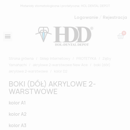
Materiały stomatologiczne i protetyczne: HOL DENTAL DEPOT
Logowanie / Rejestracja
Strona główna
Sklep Internetowy
PROTETYKA
Zęby
Yamahachi
akrylowe 2-warstwowe New Ace
boki (dół)
akrylowe 2-warstwowe
kolor D2
BOKI (DÓŁ) AKRYLOWE 2-
WARSTWOWE
kolor A1
kolor A2
kolor A3