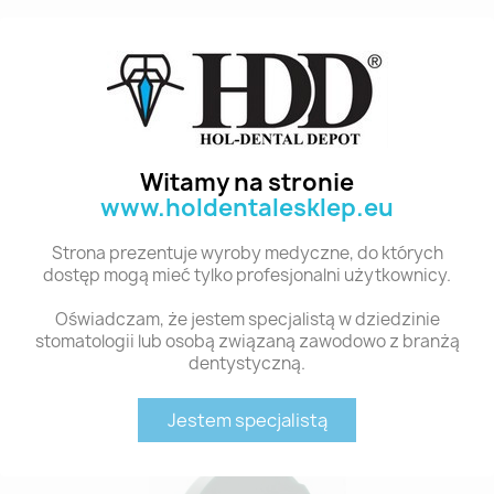
Witamy na stronie
www.holdentalesklep.eu
Strona prezentuje wyroby medyczne, do których
dostęp mogą mieć tylko profesjonalni użytkownicy.
YM WAX DISK
YM WAX DISK
Oświadczam, że jestem specjalistą w dziedzinie
ZIRKONZAHN...
ZIRKONZAHN...
stomatologii lub osobą związaną zawodowo z branżą
dentystyczną.
102,73 zł
96,68 zł
Jestem specjalistą