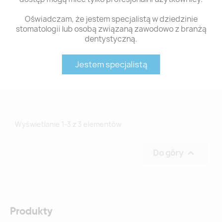
Oświadczam, że jestem specjalistą w dziedzinie
stomatologii lub osobą związaną zawodowo z branżą
dentystyczną.
SML PC-3100 PHOTO-
Jestem specjalistą
CAD SET...
616,67 zł
Wyświetlanie 1-3 z 3 elementów
Do góry

Produkty