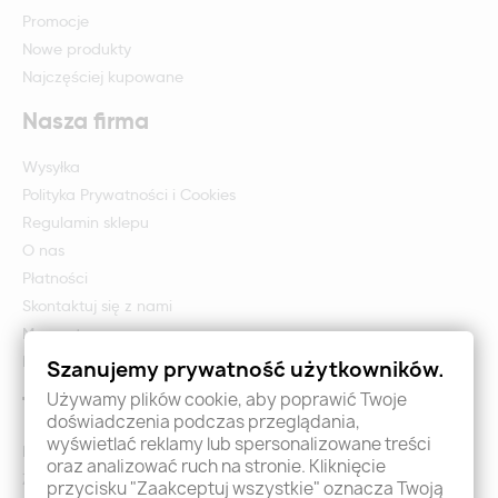
Promocje
Nowe produkty
Najczęściej kupowane
Nasza firma
Wysyłka
Polityka Prywatności i Cookies
Regulamin sklepu
O nas
Płatności
Skontaktuj się z nami
Mapa strony
Formularz zwrotu i reklamacji
Szanujemy prywatność użytkowników.
Używamy plików cookie, aby poprawić Twoje
Twoje konto
doświadczenia podczas przeglądania,
wyświetlać reklamy lub spersonalizowane treści
Logowanie
oraz analizować ruch na stronie. Kliknięcie
Załóż konto - Rejestracja
przycisku "Zaakceptuj wszystkie" oznacza Twoją