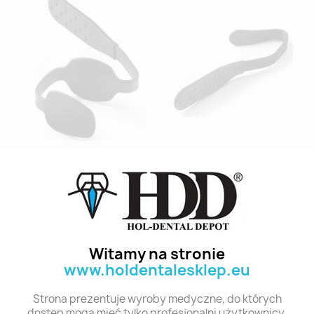
SML PC-3002 PHOTO-
SML PC-3002 PHOTO-
CAD UPPER...
CAD UPPER...
435,42 zł
396,31 zł
Witamy na stronie
www.holdentalesklep.eu
Strona prezentuje wyroby medyczne, do których
dostęp mogą mieć tylko profesjonalni użytkownicy.