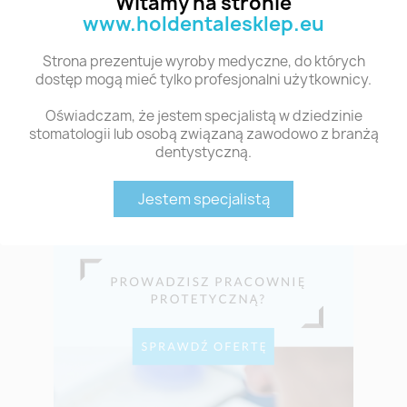
Witamy na stronie
www.holdentalesklep.eu
Dyski woskowe i PMMA
Vertex RS
Strona prezentuje wyroby medyczne, do których
Kompozyt Ceramage
dostęp mogą mieć tylko profesjonalni użytkownicy.
Porcelana Shofu
Oświadczam, że jestem specjalistą w dziedzinie
Porcelana Creation
stomatologii lub osobą związaną zawodowo z branżą
dentystyczną.
Pędzelki Smile Line
Piece protetyczne
Jestem specjalistą
Zęby akrylowe i kompozytowe