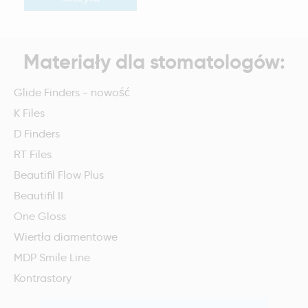
Materiały dla stomatologów:
Glide Finders - nowość
K Files
D Finders
RT Files
Beautifil Flow Plus
Beautifil II
One Gloss
Wiertła diamentowe
MDP Smile Line
Kontrastory