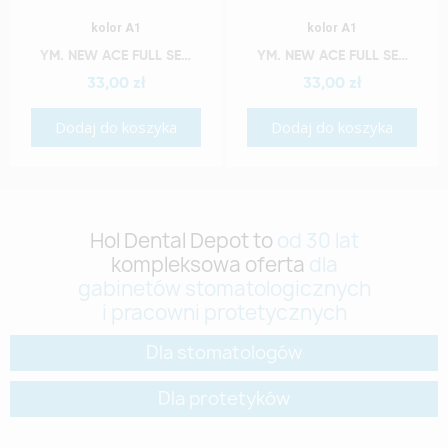
Szybki podgląd
Szybki podgląd
kolor A1
kolor A1
YM. NEW ACE FULL SET - AKRYLOWE ZĘBY SZTUCZNE - A1-O2
YM. NEW ACE FULL SET - AKRYLOWE ZĘBY SZTUCZNE - A1-S5
33,00 zł
33,00 zł
Dodaj do koszyka
Dodaj do koszyka
Hol Dental Depot to
od 30 lat
kompleksowa oferta
dla
gabinetów stomatologicznych
i pracowni protetycznych
Dla stomatologów
Dla protetyków