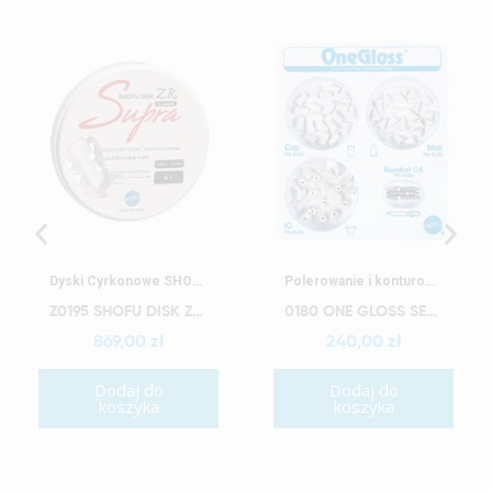
Szybki podgląd
Szybki podgląd
Dyski Cyrkonowe SHOFU
Polerowanie i konturowanie
Z0195 SHOFU DISK ZR LUCENT SUPRA 18MM A1
0180 ONE GLOSS SET WYRÓB MEDYCZNY
869,00 zł
240,00 zł
Dodaj do
Dodaj do
koszyka
koszyka