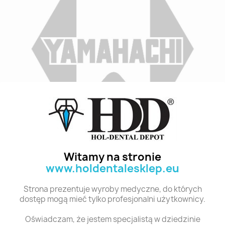
Indeks
A4 T5 28
Stan:
Nowy
Witamy na stronie
www.holdentalesklep.eu
Polecane produkty z tej kategorii
Strona prezentuje wyroby medyczne, do których
dostęp mogą mieć tylko profesjonalni użytkownicy.
Oświadczam, że jestem specjalistą w dziedzinie