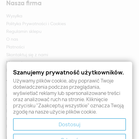
Nasza firma
Wysyłka
Polityka Prywatności i Cookies
Regulamin sklepu
O nas
Płatności
Skontaktuj się z nami
Mapa strony
Formularz zwrotu i reklamacji
Szanujemy prywatność użytkowników.
Używamy plików cookie, aby poprawić Twoje
Twoje konto
doświadczenia podczas przeglądania,
wyświetlać reklamy lub spersonalizowane treści
Logowanie
oraz analizować ruch na stronie. Kliknięcie
Załóż konto - Rejestracja
przycisku "Zaakceptuj wszystkie" oznacza Twoją
Moje zamówienia
zgodę na nasze użycie plików cookie.
Promocje
Dostosuj
Nowości
Kontakt