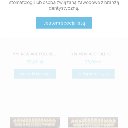
stomatologii lub osobą związaną zawodowo z branżą
dentystyczną.
Jestem specjalistą
Szybki podgląd
Szybki podgląd
YM. NEW ACE FULL SET - AKRYLOWE ZĘBY SZTUCZNE - A4-O2
YM. NEW ACE FULL SET - AKRYLOWE ZĘBY SZTUCZNE - A4-O3
33,00 zł
33,00 zł
Dodaj do koszyka
Dodaj do koszyka