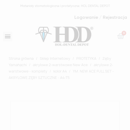
Materiały stomatologiczne i protetyczne: HOL DENTAL DEPOT
Logowanie / Rejestracja
Strona główna
Sklep Internetowy
PROTETYKA
Zęby
Yamahachi
akrylowe 2-warstwowe New Ace
akrylowe 2-
warstwowe - komplety
kolor A4
YM. NEW ACE FULL SET -
AKRYLOWE ZĘBY SZTUCZNE - A4-T5