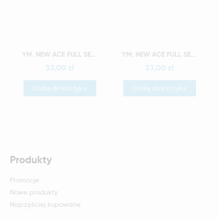
Szybki podgląd
Szybki podgląd
YM. NEW ACE FULL SET - AKRYLOWE ZĘBY SZTUCZNE - A4-O4
YM. NEW ACE FULL SET - AKRYLOWE ZĘBY SZTUCZNE - A4-O5
33,00 zł
33,00 zł
Dodaj do koszyka
Dodaj do koszyka
Produkty
Promocje
Nowe produkty
Najczęściej kupowane