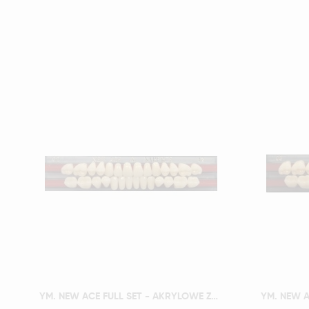
Szybki podgląd
YM. NEW ACE FULL SET - AKRYLOWE ZĘBY SZTUCZNE - A4-O2