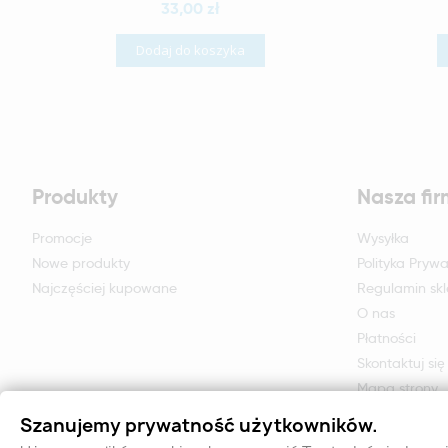
33,00 zł
Dodaj do koszyka
Produkty
Nasza fi
Promocje
Wysyłka
Nowe produkty
Polityka Prywa
Najczęściej kupowane
Regulamin sk
O nas
Płatności
Skontaktuj się
Mapa strony
Formularz zwr
Szanujemy prywatność użytkowników.