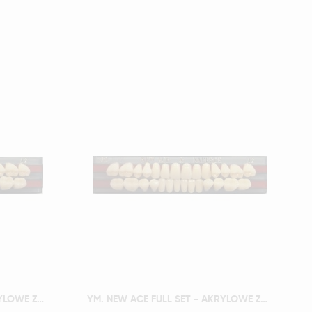
Szybki podgląd
YM. NEW ACE FULL SET - AKRYLOWE ZĘBY SZTUCZNE - A4-O4
YM. NEW ACE FULL SET - AKRYLOWE ZĘBY SZTUCZNE - A4-S2