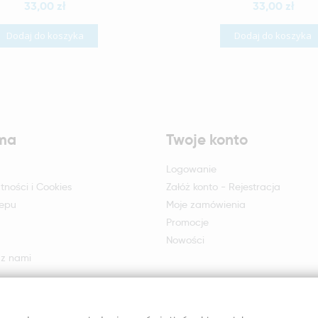
33,00 zł
33,00 zł
Dodaj do koszyka
Dodaj do koszyka
rma
Twoje konto
Logowanie
tności i Cookies
Załóż konto - Rejestracja
lepu
Moje zamówienia
Promocje
Nowości
 z nami
otu i reklamacji