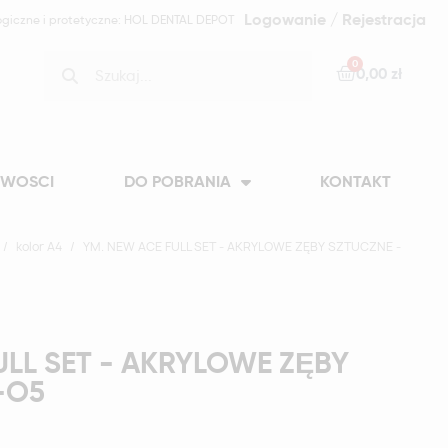
Logowanie / Rejestracja
ogiczne i protetyczne: HOL DENTAL DEPOT
0,00 zł
WOSCI
DO POBRANIA
KONTAKT
kolor A4
YM. NEW ACE FULL SET - AKRYLOWE ZĘBY SZTUCZNE -
ULL SET - AKRYLOWE ZĘBY
-O5