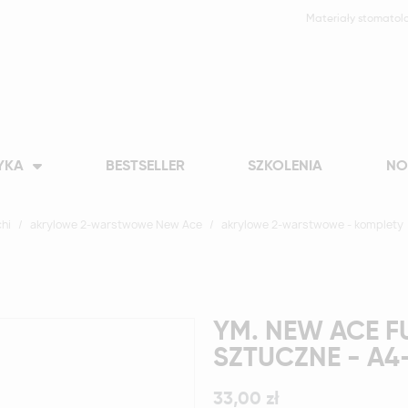
Materiały stomatol
YKA
BESTSELLER
SZKOLENIA
NO
hi
akrylowe 2-warstwowe New Ace
akrylowe 2-warstwowe - komplety
YM. NEW ACE F
SZTUCZNE - A4
33,00 zł