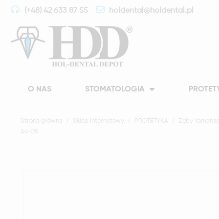
(+48) 42 633 87 55
holdental@holdental.pl
O NAS
STOMATOLOGIA
PROTET
Strona główna
Sklep Internetowy
PROTETYKA
Zęby Yamahac
A4-O5