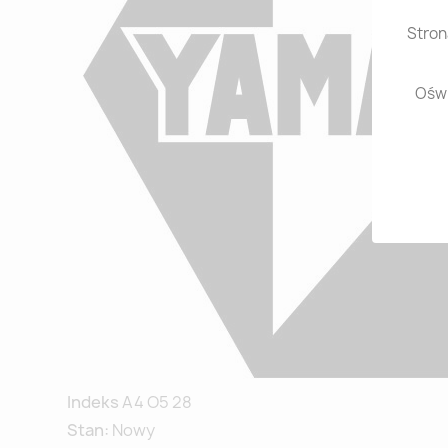
Stron
Oświ
Indeks
A4 O5 28
Stan:
Nowy