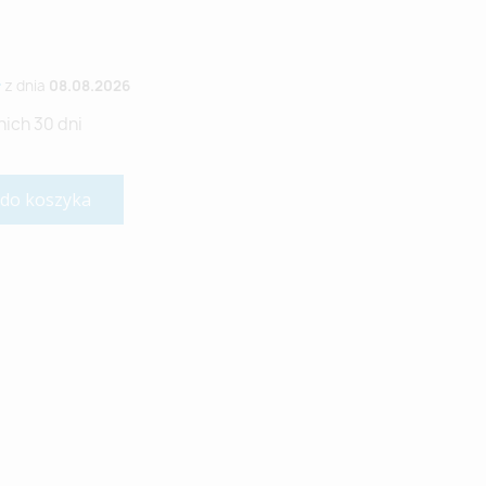
ł
z dnia
08.08.2026
nich 30 dni
 do koszyka