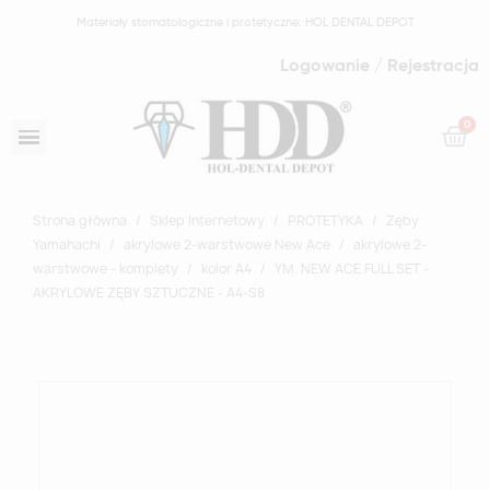
Materiały stomatologiczne i protetyczne: HOL DENTAL DEPOT
Logowanie / Rejestracja
Strona główna
Sklep Internetowy
PROTETYKA
Zęby
Yamahachi
akrylowe 2-warstwowe New Ace
akrylowe 2-
warstwowe - komplety
kolor A4
YM. NEW ACE FULL SET -
AKRYLOWE ZĘBY SZTUCZNE - A4-S8