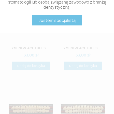
stomatologii lub osobą związaną zawodowo z branżą
dentystyczną.
Jestem specjalistą
Szybki podgląd
Szybki podgląd
YM. NEW ACE FULL SET - AKRYLOWE ZĘBY SZTUCZNE - A4-O2
YM. NEW ACE FULL SET - AKRYLOWE ZĘBY SZTUCZNE - A4-O3
33,00 zł
33,00 zł
Dodaj do koszyka
Dodaj do koszyka