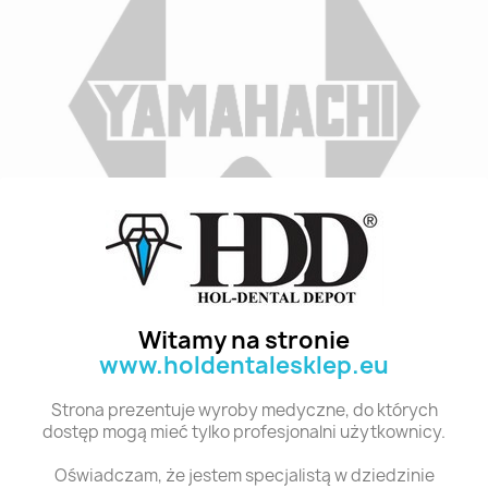
Indeks
A4 S8 28
Stan:
Nowy
Witamy na stronie
www.holdentalesklep.eu
Polecane produkty z tej kategorii
Strona prezentuje wyroby medyczne, do których
dostęp mogą mieć tylko profesjonalni użytkownicy.
Oświadczam, że jestem specjalistą w dziedzinie