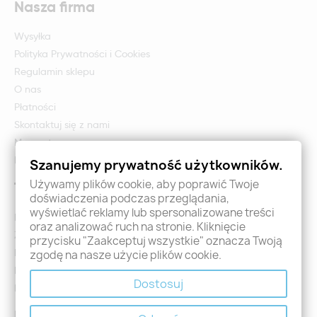
Nasza firma
Wysyłka
Polityka Prywatności i Cookies
Regulamin sklepu
O nas
Płatności
Skontaktuj się z nami
Mapa strony
Formularz zwrotu i reklamacji
Szanujemy prywatność użytkowników.
Używamy plików cookie, aby poprawić Twoje
Twoje konto
doświadczenia podczas przeglądania,
wyświetlać reklamy lub spersonalizowane treści
Logowanie
oraz analizować ruch na stronie. Kliknięcie
Załóż konto - Rejestracja
przycisku "Zaakceptuj wszystkie" oznacza Twoją
Moje zamówienia
zgodę na nasze użycie plików cookie.
Promocje
Dostosuj
Nowości
Kontakt