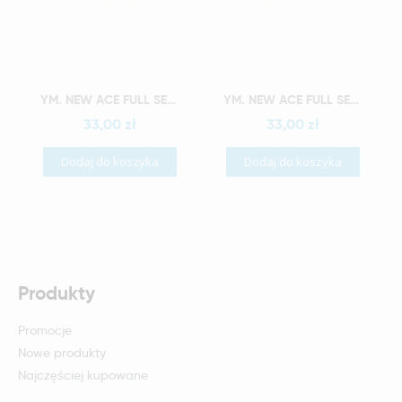
Szybki podgląd
Szybki podgląd
YM. NEW ACE FULL SET - AKRYLOWE ZĘBY SZTUCZNE - A4-O4
YM. NEW ACE FULL SET - AKRYLOWE ZĘBY SZTUCZNE - A4-O5
33,00 zł
33,00 zł
Dodaj do koszyka
Dodaj do koszyka
Produkty
Promocje
Nowe produkty
Najczęściej kupowane