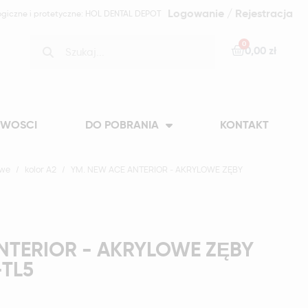
Logowanie / Rejestracja
ogiczne i protetyczne: HOL DENTAL DEPOT
0,00 zł
WOSCI
DO POBRANIA
KONTAKT
owe
kolor A2
YM. NEW ACE ANTERIOR - AKRYLOWE ZĘBY
NTERIOR - AKRYLOWE ZĘBY
-TL5