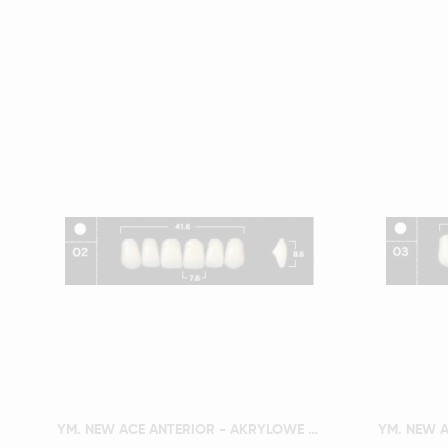
Szybki podgląd
YM. NEW ACE ANTERIOR - AKRYLOWE ZĘBY SZTUCZNE - A2-O2