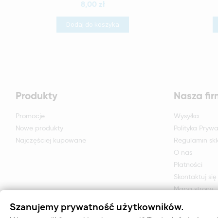
8,00 zł
Dodaj do koszyka
Produkty
Nasza fi
Promocje
Wysyłka
Nowe produkty
Polityka Prywa
Najczęściej kupowane
Regulamin sk
O nas
Płatności
Skontaktuj się
Mapa strony
Formularz zwr
Szanujemy prywatność użytkowników.