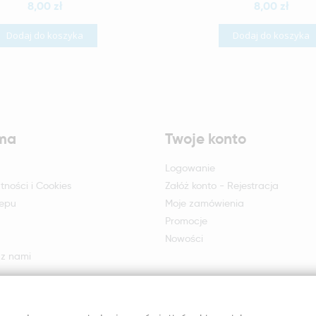
8,00 zł
8,00 zł
Dodaj do koszyka
Dodaj do koszyka
rma
Twoje konto
Logowanie
tności i Cookies
Załóż konto - Rejestracja
lepu
Moje zamówienia
Promocje
Nowości
 z nami
otu i reklamacji