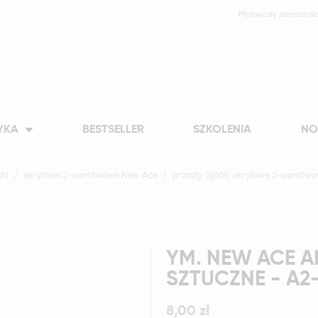
Materiały stomatol
YKA
BESTSELLER
SZKOLENIA
NO
hi
akrylowe 2-warstwowe New Ace
przody (góra) akrylowe 2-warstw
YM. NEW ACE A
SZTUCZNE - A2
8,00 zł