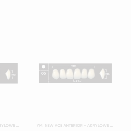
Szybki podgląd
YM. NEW ACE ANTERIOR - AKRYLOWE ZĘBY SZTUCZNE - A2-O4
YM. NEW ACE ANTERIOR - AKRYLOWE ZĘBY SZTUCZNE - A2-O5