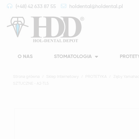
(+48) 42 633 87 55
holdental@holdental.pl
O NAS
STOMATOLOGIA
PROTET
Strona główna
Sklep Internetowy
PROTETYKA
Zęby Yamahac
SZTUCZNE - A2-TL5