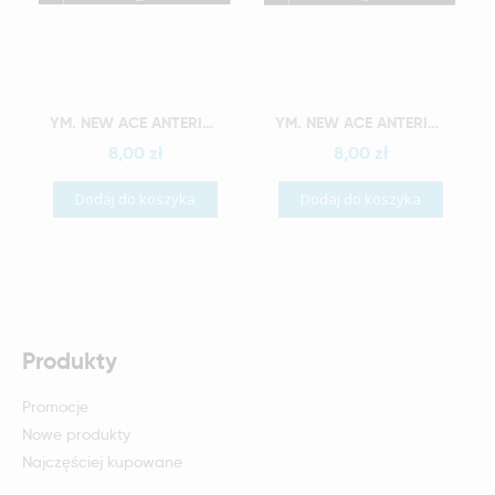
Szybki podgląd
Szybki podgląd
YM. NEW ACE ANTERIOR - AKRYLOWE ZĘBY SZTUCZNE - A2-O5
YM. NEW ACE ANTERIOR - AKRYLOWE ZĘBY SZTUCZNE - A2-S2
8,00 zł
8,00 zł
Dodaj do koszyka
Dodaj do koszyka
Produkty
Promocje
Nowe produkty
Najczęściej kupowane