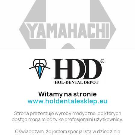
Indeks
A2 O2 6
Stan:
Nowy
Witamy na stronie
www.holdentalesklep.eu
Polecane produkty z tej kategorii
Strona prezentuje wyroby medyczne, do których
dostęp mogą mieć tylko profesjonalni użytkownicy.
Oświadczam, że jestem specjalistą w dziedzinie