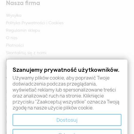
Nasza firma
Wysyłka
Polityka Prywatności i Cookies
Regulamin sklepu
O nas
Płatności
Skontaktuj się z nami
Mapa strony
Formularz zwrotu i reklamacji
Szanujemy prywatność użytkowników.
Używamy plików cookie, aby poprawić Twoje
Twoje konto
doświadczenia podczas przeglądania,
wyświetlać reklamy lub spersonalizowane treści
Logowanie
oraz analizować ruch na stronie. Kliknięcie
Załóż konto - Rejestracja
przycisku "Zaakceptuj wszystkie" oznacza Twoją
Moje zamówienia
zgodę na nasze użycie plików cookie.
Promocje
Dostosuj
Nowości
Kontakt