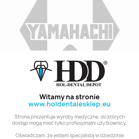
Indeks
A2 T4 6
Stan:
Nowy
Witamy na stronie
www.holdentalesklep.eu
Polecane produkty z tej kategorii
Strona prezentuje wyroby medyczne, do których
dostęp mogą mieć tylko profesjonalni użytkownicy.
Oświadczam, że jestem specjalistą w dziedzinie