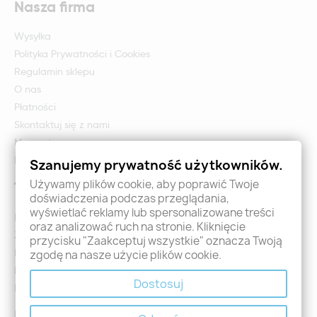
Nasza firma
Wysyłka
Polityka Prywatności i Cookies
Regulamin sklepu
O nas
Płatności
Skontaktuj się z nami
Mapa strony
Formularz zwrotu i reklamacji
Szanujemy prywatność użytkowników.
Używamy plików cookie, aby poprawić Twoje
Twoje konto
doświadczenia podczas przeglądania,
wyświetlać reklamy lub spersonalizowane treści
Logowanie
oraz analizować ruch na stronie. Kliknięcie
Załóż konto - Rejestracja
przycisku "Zaakceptuj wszystkie" oznacza Twoją
Moje zamówienia
zgodę na nasze użycie plików cookie.
Promocje
Dostosuj
Nowości
Kontakt