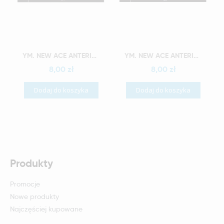
Szybki podgląd
Szybki podgląd
YM. NEW ACE ANTERIOR - AKRYLOWE ZĘBY SZTUCZNE - A2-O4
YM. NEW ACE ANTERIOR - AKRYLOWE ZĘBY SZTUCZNE - A2-O5
8,00 zł
8,00 zł
Dodaj do koszyka
Dodaj do koszyka
Produkty
Promocje
Nowe produkty
Najczęściej kupowane