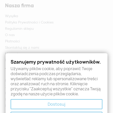
Nasza firma
Wysyłka
Polityka Prywatności i Cookies
Regulamin sklepu
O nas
Płatności
Skontaktuj się z nami
Mapa strony
Formularz zwrotu i reklamacji
Szanujemy prywatność użytkowników.
Używamy plików cookie, aby poprawić Twoje
Twoje konto
doświadczenia podczas przeglądania,
wyświetlać reklamy lub spersonalizowane treści
Logowanie
oraz analizować ruch na stronie. Kliknięcie
Załóż konto - Rejestracja
przycisku "Zaakceptuj wszystkie" oznacza Twoją
Moje zamówienia
zgodę na nasze użycie plików cookie.
Promocje
Dostosuj
Nowości