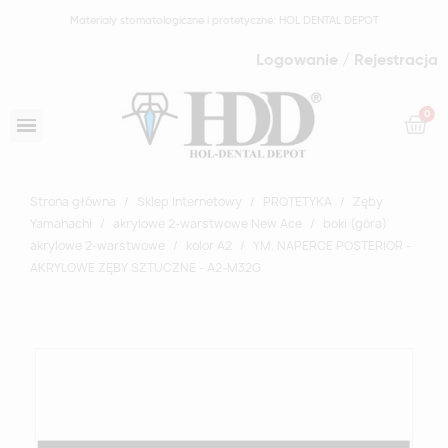
Materiały stomatologiczne i protetyczne: HOL DENTAL DEPOT
Logowanie / Rejestracja
Strona główna
Sklep Internetowy
PROTETYKA
Zęby
Yamahachi
akrylowe 2-warstwowe New Ace
boki (góra)
akrylowe 2-warstwowe
kolor A2
YM. NAPERCE POSTERIOR -
AKRYLOWE ZĘBY SZTUCZNE - A2-M32G