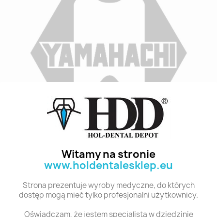
Indeks
A2 M32G 8
Stan:
Nowy
Witamy na stronie
www.holdentalesklep.eu
Polecane produkty z tej kategorii
Strona prezentuje wyroby medyczne, do których
dostęp mogą mieć tylko profesjonalni użytkownicy.
Oświadczam, że jestem specjalistą w dziedzinie