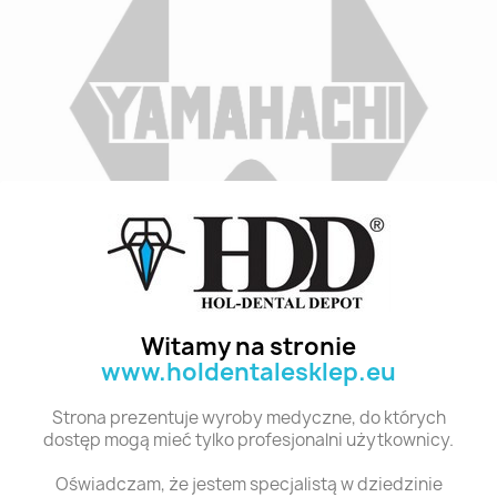
Indeks
A2 M28G 8
Stan:
Nowy
Witamy na stronie
www.holdentalesklep.eu
Polecane produkty z tej kategorii
Strona prezentuje wyroby medyczne, do których
dostęp mogą mieć tylko profesjonalni użytkownicy.
Oświadczam, że jestem specjalistą w dziedzinie