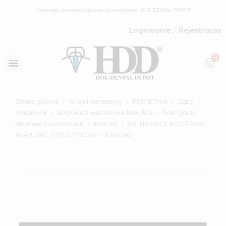
Materiały stomatologiczne i protetyczne: HOL DENTAL DEPOT
Logowanie / Rejestracja
Strona główna
Sklep Internetowy
PROTETYKA
Zęby
Yamahachi
akrylowe 2-warstwowe New Ace
boki (góra)
akrylowe 2-warstwowe
kolor A2
YM. NAPERCE POSTERIOR -
AKRYLOWE ZĘBY SZTUCZNE - A2-M28G