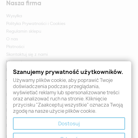
Nasza firma
Wysyłka
Polityka Prywatności i Cookies
Regulamin sklepu
O nas
Płatności
Skontaktuj się z nami
Mapa strony
Formularz zwrotu i reklamacji
Szanujemy prywatność użytkowników.
Używamy plików cookie, aby poprawić Twoje
Twoje konto
doświadczenia podczas przeglądania,
wyświetlać reklamy lub spersonalizowane treści
Logowanie
oraz analizować ruch na stronie. Kliknięcie
Załóż konto - Rejestracja
przycisku "Zaakceptuj wszystkie" oznacza Twoją
Moje zamówienia
zgodę na nasze użycie plików cookie.
Promocje
Dostosuj
Nowości
Kontakt