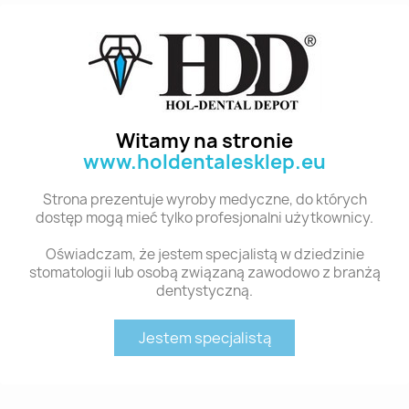
Polecane produkty z tej kategorii
Witamy na stronie
www.holdentalesklep.eu
Strona prezentuje wyroby medyczne, do których
dostęp mogą mieć tylko profesjonalni użytkownicy.
Oświadczam, że jestem specjalistą w dziedzinie
stomatologii lub osobą związaną zawodowo z branżą
dentystyczną.
Szybki podgląd
Szybki podgląd
YM. ANTERIOR - KOMPOZYTOWE ZĘBY SZTUCZNE A2-C51
YM. ANTERIOR - KOMPOZYTOWE ZĘBY SZTUCZNE A2-S44S
35,00 zł
35,00 zł
Jestem specjalistą
Dodaj do koszyka
Dodaj do koszyka