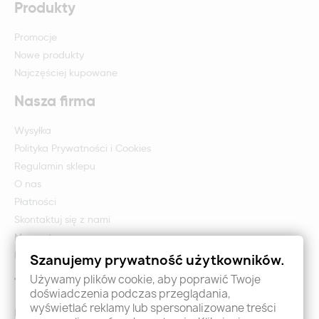
Produkty
Promocje
Nowe produkty
Najczęściej kupowane
Nasza firma
Wysyłka
Polityka Prywatności i Cookies
Regulamin sklepu
O nas
Płatności
Skontaktuj się z nami
Mapa strony
Formularz zwrotu i reklamacji
Szanujemy prywatność użytkowników.
Używamy plików cookie, aby poprawić Twoje
Twoje konto
doświadczenia podczas przeglądania,
wyświetlać reklamy lub spersonalizowane treści
Logowanie