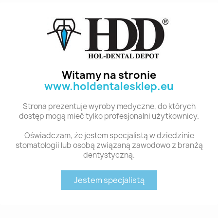
Polecane produkty z tej kategorii
Witamy na stronie
www.holdentalesklep.eu
Strona prezentuje wyroby medyczne, do których
dostęp mogą mieć tylko profesjonalni użytkownicy.
Oświadczam, że jestem specjalistą w dziedzinie
stomatologii lub osobą związaną zawodowo z branżą
dentystyczną.
Szybki podgląd
Szybki podgląd
YM. ANTERIOR - KOMPOZYTOWE ZĘBY SZTUCZNE A2-C51
YM. ANTERIOR - KOMPOZYTOWE ZĘBY SZTUCZNE A2-S44S
35,00 zł
35,00 zł
Jestem specjalistą
Dodaj do koszyka
Dodaj do koszyka