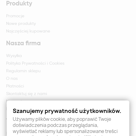
Produkty
Promocje
Nowe produkty
Najczęściej kupowane
Nasza firma
Wysyłka
Polityka Prywatności i Cookies
Regulamin sklepu
O nas
Płatności
Skontaktuj się z nami
Mapa strony
Formularz zwrotu i reklamacji
Szanujemy prywatność użytkowników.
Używamy plików cookie, aby poprawić Twoje
Twoje konto
doświadczenia podczas przeglądania,
wyświetlać reklamy lub spersonalizowane treści
Logowanie