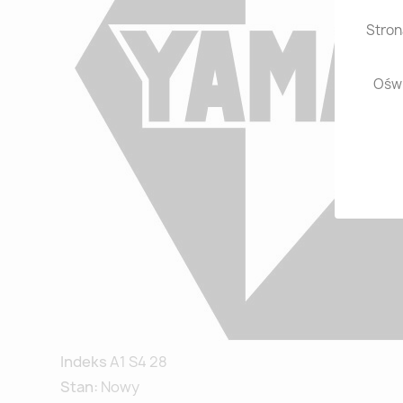
Stron
Oświ
Indeks
A1 S4 28
Stan:
Nowy