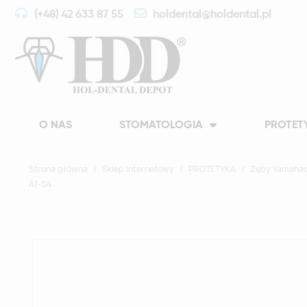
(+48) 42 633 87 55
holdental@holdental.pl
O NAS
STOMATOLOGIA
PROTET
Strona główna
Sklep Internetowy
PROTETYKA
Zęby Yamahac
A1-S4