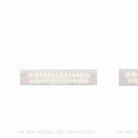
Szybki podgląd
YM. NEW ACE FULL SET - AKRYLOWE ZĘBY SZTUCZNE - A1-O2