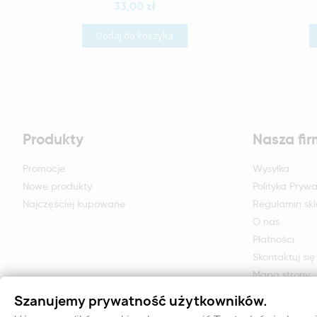
33,00 zł
Dodaj do koszyka
Produkty
Nasza fi
Promocje
Wysyłka
Nowe produkty
Polityka Prywa
Najczęściej kupowane
Regulamin sk
O nas
Płatności
Skontaktuj się
Mapa strony
Formularz zwr
Szanujemy prywatność użytkowników.