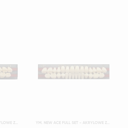
Szybki podgląd
YM. NEW ACE FULL SET - AKRYLOWE ZĘBY SZTUCZNE - A1-O4
YM. NEW ACE FULL SET - AKRYLOWE ZĘBY SZTUCZNE - A1-O5