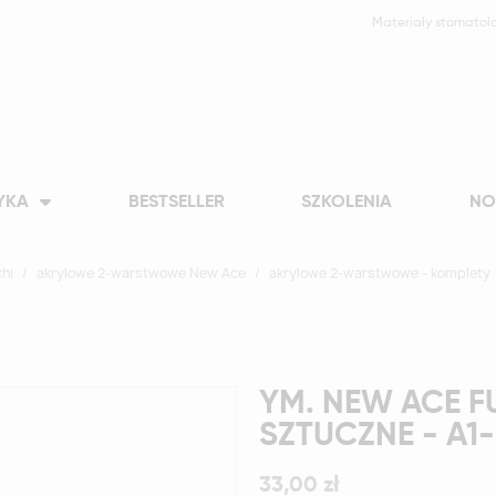
Materiały stomatol
YKA
BESTSELLER
SZKOLENIA
NO
hi
akrylowe 2-warstwowe New Ace
akrylowe 2-warstwowe - komplety
YM. NEW ACE F
SZTUCZNE - A1
33,00 zł