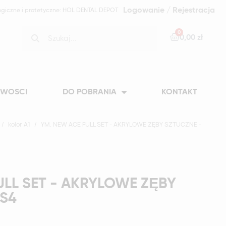
Logowanie / Rejestracja
ogiczne i protetyczne: HOL DENTAL DEPOT
0,00 zł
WOSCI
DO POBRANIA
KONTAKT
kolor A1
YM. NEW ACE FULL SET - AKRYLOWE ZĘBY SZTUCZNE -
ULL SET - AKRYLOWE ZĘBY
-S4