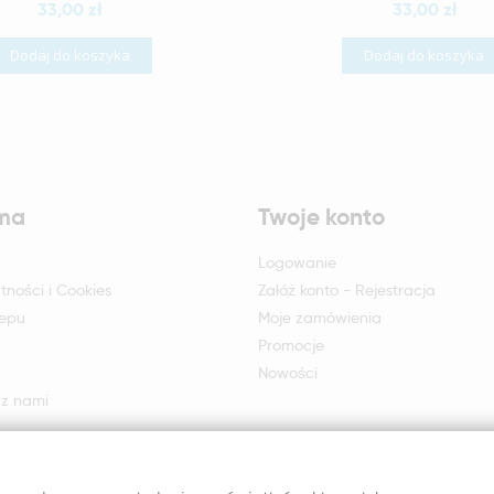
33,00 zł
33,00 zł
Dodaj do koszyka
Dodaj do koszyka
rma
Twoje konto
Logowanie
tności i Cookies
Załóż konto - Rejestracja
lepu
Moje zamówienia
Promocje
Nowości
 z nami
otu i reklamacji