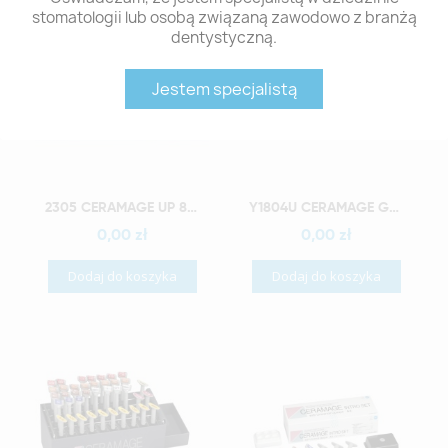
stomatologii lub osobą związaną zawodowo z branżą
dentystyczną.
Jestem specjalistą
Szybki podgląd
Szybki podgląd
2305 CERAMAGE UP 8 COLOR SET
Y1804U CERAMAGE GUM COLOR FULL SET WYRÓB MEDYCZNY
0,00 zł
0,00 zł
Dodaj do koszyka
Dodaj do koszyka