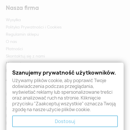
Nasza firma
Wysyłka
Polityka Prywatności i Cookies
Regulamin sklepu
O nas
Płatności
Skontaktuj się z nami
Mapa strony
Formularz zwrotu i reklamacji
Szanujemy prywatność użytkowników.
Używamy plików cookie, aby poprawić Twoje
Twoje konto
doświadczenia podczas przeglądania,
wyświetlać reklamy lub spersonalizowane treści
Logowanie
oraz analizować ruch na stronie. Kliknięcie
Załóż konto - Rejestracja
przycisku "Zaakceptuj wszystkie" oznacza Twoją
Moje zamówienia
zgodę na nasze użycie plików cookie.
Promocje
Dostosuj
Nowości