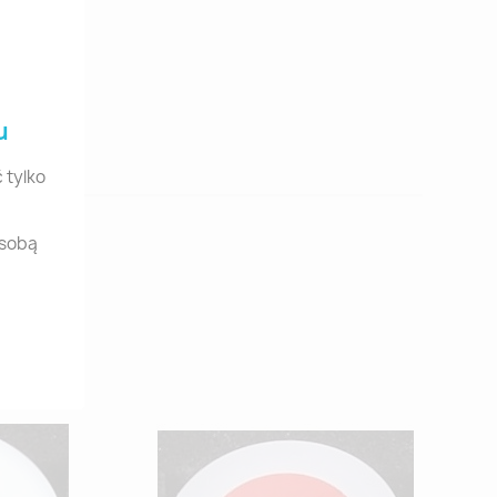
u
 tylko
osobą