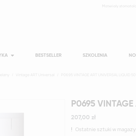
Materiały stomatol
YKA
BESTSELLER
SZKOLENIA
NO
celany
Vintage ART Universal
P0695 VINTAGE ART UNIVERSAL LIQUID 50
P0695 VINTAGE 
207,00 zł
Ostatnie sztuki w magazy