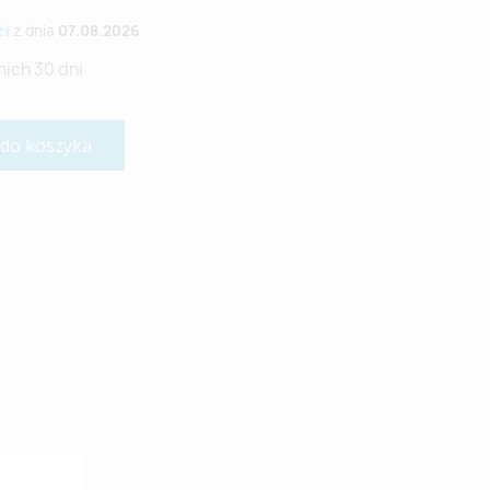
zł
z dnia
07.08.2026
nich 30 dni
 do koszyka