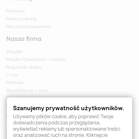
Promocje
Nowe produkty
Najczęściej kupowane
Nasza firma
Wysyłka
Polityka Prywatności i Cookies
Regulamin sklepu
O nas
Płatności
Skontaktuj się z nami
Mapa strony
Formularz zwrotu i reklamacji
Szanujemy prywatność użytkowników.
Używamy plików cookie, aby poprawić Twoje
Twoje konto
doświadczenia podczas przeglądania,
wyświetlać reklamy lub spersonalizowane treści
Logowanie
oraz analizować ruch na stronie. Kliknięcie
Załóż konto - Rejestracja