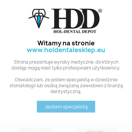
Polecane produkty z tej kategorii
Witamy na stronie
www.holdentalesklep.eu
Strona prezentuje wyroby medyczne, do których
dostęp mogą mieć tylko profesjonalni użytkownicy.
Oświadczam, że jestem specjalistą w dziedzinie
stomatologii lub osobą związaną zawodowo z branżą
Szybki podgląd
Szybki podgląd
VERTEX SC 10 1000G WYRÓB MEDYCZNY
VERTEX SC 10 500G
dentystyczną.
275,26 zł
163,83 zł
Jestem specjalistą
Dodaj do koszyka
Dodaj do koszyka