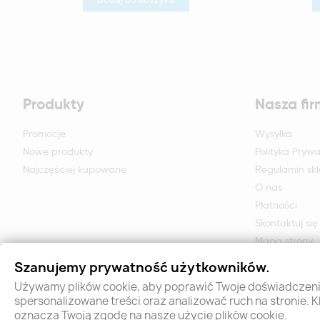
Produkty
Nasza fi
Promocje
Wysyłka
Nowe produkty
Polityka Prywa
Najczęściej kupowane
Regulamin sk
O nas
Płatności
Skontaktuj się
Mapa strony
Formularz zwr
Szanujemy prywatność użytkowników.
Używamy plików cookie, aby poprawić Twoje doświadczenia
spersonalizowane treści oraz analizować ruch na stronie. K
oznacza Twoją zgodę na nasze użycie plików cookie.