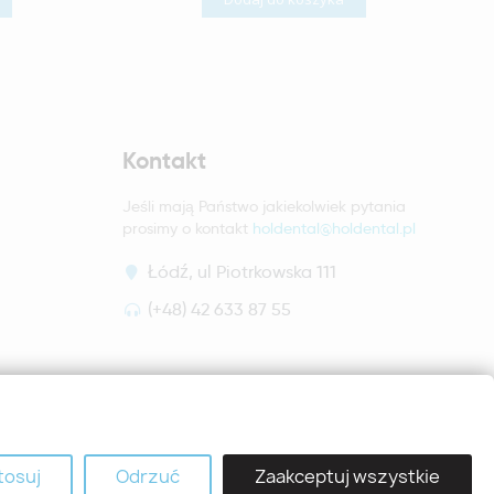
Kontakt
Jeśli mają Państwo jakiekolwiek pytania
prosimy o kontakt
holdental@holdental.pl
Łódź, ul Piotrkowska 111
(+48) 42 633 87 55
tosuj
Odrzuć
Zaakceptuj wszystkie