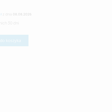
zł
z dnia
08.08.2026
nich 30 dni
 do koszyka