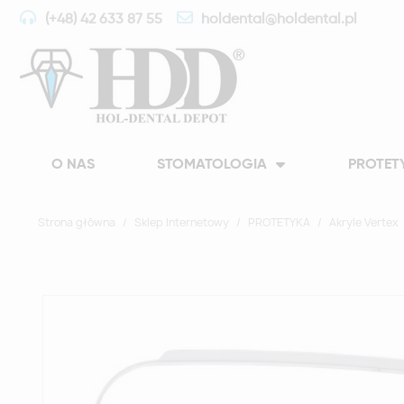
(+48) 42 633 87 55
holdental@holdental.pl
O NAS
STOMATOLOGIA
PROTET
Strona główna
Sklep Internetowy
PROTETYKA
Akryle Vertex