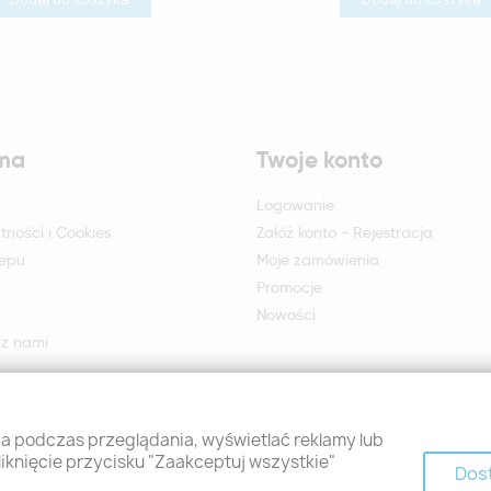
rma
Twoje konto
Logowanie
tności i Cookies
Załóż konto - Rejestracja
lepu
Moje zamówienia
Promocje
Nowości
 z nami
otu i reklamacji
 podczas przeglądania, wyświetlać reklamy lub
liknięcie przycisku "Zaakceptuj wszystkie"
Dos