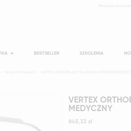
Materiały stomatol
YKA
BESTSELLER
SZKOLENIA
NO
Vertex Orthoplast
VERTEX ORTHOPLAST 22 4000 G WYRÓB MEDYCZNY
VERTEX ORTHO
MEDYCZNY
845,33 zł