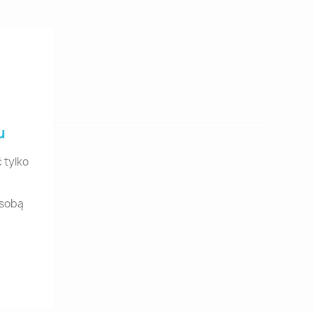
u
 tylko
osobą