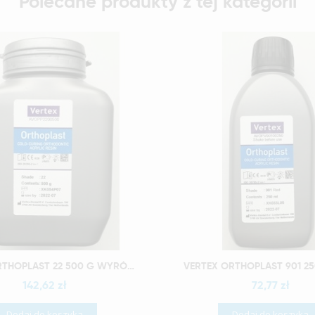
Polecane produkty z tej kategorii
Szybki podgląd
Szybki podgląd
VERTEX ORTHOPLAST 22 500 G WYRÓB MEDYCZNY
VERTEX ORTHOPLAST 901 25
142,62 zł
72,77 zł
Dodaj do koszyka
Dodaj do koszyka