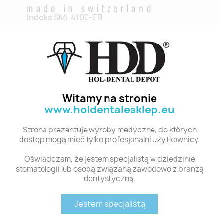
Indeks
SML 4100-EB
Stan:
Nowy
Polecane produkty z tej kategorii
Witamy na stronie
www.holdentalesklep.eu
Strona prezentuje wyroby medyczne, do których
dostęp mogą mieć tylko profesjonalni użytkownicy.
Oświadczam, że jestem specjalistą w dziedzinie
stomatologii lub osobą związaną zawodowo z branżą
dentystyczną.
Szybki podgląd
Szybki podgląd
Jestem specjalistą
SML 4000-AS ALUMINIUM HANDLE SHORT
SML 4000-A GROOVED HANDLE, STANDARD
88,56 zł
75,62 zł