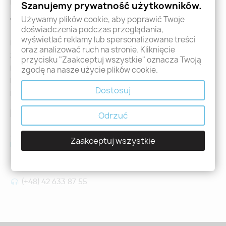
Formularz zwrotu i reklamacji
Szanujemy prywatność użytkowników.
Używamy plików cookie, aby poprawić Twoje
Twoje konto
doświadczenia podczas przeglądania,
wyświetlać reklamy lub spersonalizowane treści
Logowanie
oraz analizować ruch na stronie. Kliknięcie
Załóż konto - Rejestracja
przycisku "Zaakceptuj wszystkie" oznacza Twoją
Moje zamówienia
zgodę na nasze użycie plików cookie.
Promocje
Dostosuj
Nowości
Kontakt
Odrzuć
Jeśli mają Państwo jakiekolwiek pytania prosimy o kontakt
Zaakceptuj wszystkie
holdental@holdental.pl
Łódź, ul Piotrkowska 111
(+48) 42 633 87 55