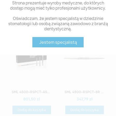
Strona prezentuje wyroby medyczne, do których
dostęp mogą mieć tylko profesjonalni użytkownicy.
Polecane produkty z tej kategorii
Oświadczam, że jestem specjalistą w dziedzinie
stomatologii lub osobą związaną zawodowo z branżą
dentystyczną.
Jestem specjalistą
Szybki podgląd
Szybki podgląd
SML 4500-RSPCT-ASORTYMENT - 1 KOMPLET PĘDZLA 8R+3 MODUŁY ('6'R,'3','1')
SML 4500-RSPCT-8R COMPLETE BRUSH 8 REGULAR
801,50 zł
347,79 zł
Dodaj do koszyka
Dodaj do koszyka