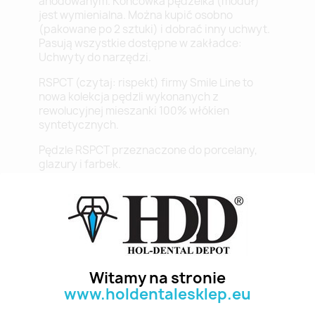
anodowanym. Końcówka pędzelka (moduł)
jest wymienialna. Można kupić osobno
(pakowane po 2 sztuki) i dobrać inny uchwyt.
Pasują wszystkie dostępne w zakładce:
Uchwyty do narzędzi.
RSPCT (czytaj: rispekt) firmy Smile Line to
nowa kolekcja pędzli wykonanych z
rewolucyjnej mieszanki 100% włókien
syntetycznych.
Pędzle RSPCT przeznaczone do porcelany,
glazury i farbek.
Główne zalety to:
niesamowita stabilność
niezwykle ostry czubek
wspaniała odporność
doskonała absorpcja wody
bardzo długa żywotność
Witamy na stronie
alternatywa dla wykorzystywania zwierząt
www.holdentalesklep.eu
Opakowanie: 1 sztuka.