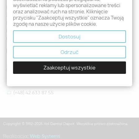
wyświetlać reklamy lub spersonalizowane treści
Logowanie
oraz analizować ruch na stronie. Kliknięcie
Załóż konto - Rejestracja
przycisku "Zaakceptuj wszystkie" oznacza Twoją
Moje zamówienia
zgodę na nasze użycie plików cookie.
Promocje
Dostosuj
Nowości
Kontakt
Odrzuć
Jeśli mają Państwo jakiekolwiek pytania prosimy o kontakt
Zaakceptuj wszystkie
holdental@holdental.pl
Łódź, ul Piotrkowska 111
(+48) 42 633 87 55
Copyright © 1992-2025 Hol Dental Depot. Wszystkie prawa zastrzeżone.
Realizacja:
Web Systems