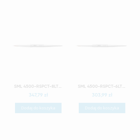
Szybki podgląd
Szybki podgląd
SML 4500-RSPCT-8LT COMPLETE BRUSH '8' LONG TIP
SML 4500-RSPCT-6LT COMPLETE BRUSH '6' LONG TIP
347,79 zł
303,99 zł
Dodaj do koszyka
Dodaj do koszyka