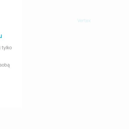
Smile Line
Vertex
u
 tylko
osobą