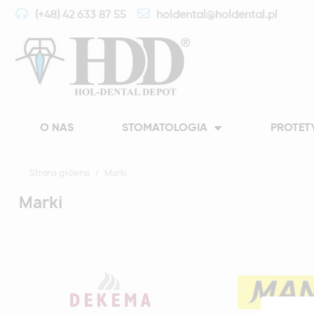
(+48) 42 633 87 55
holdental@holdental.pl
O NAS
STOMATOLOGIA
PROTET
Strona główna
Marki
Marki