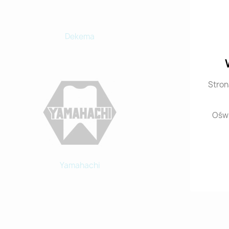
Dekema
Mani
Stron
Oświ
Yamahachi