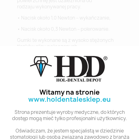
powierzchnię jest uzależniona od
rodzaju wykonywanej pracy.
• Nacisk około 1,0 Newton – wykańczanie,
• Nacisk około 0,3 Newton – polerowanie.
Gumki te wykonane są z wysoko stężonych
tlenków glinu połączonych
silikonowym środkiem wiążącym. Nadają się
do zbierania i polerowania kompozytów,
usuwania cementów bez uszkadzania szkliwa.
Opakowanie uzupełniające: 50 szt.
Witamy na stronie
www.holdentalesklep.eu
Polecane produkty z tej kategorii
Strona prezentuje wyroby medyczne, do których
dostęp mogą mieć tylko profesjonalni użytkownicy.
Oświadczam, że jestem specjalistą w dziedzinie
stomatologii lub osobą związaną zawodowo z branżą