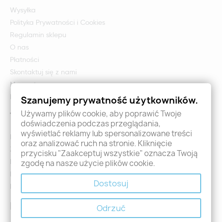
Wysyłka
Polityka Prywatności i Cookies
Regulamin sklepu
O nas
Płatności
Skontaktuj się z nami
Mapa strony
Formularz zwrotu i reklamacji
Szanujemy prywatność użytkowników.
Używamy plików cookie, aby poprawić Twoje
Twoje konto
doświadczenia podczas przeglądania,
wyświetlać reklamy lub spersonalizowane treści
Logowanie
oraz analizować ruch na stronie. Kliknięcie
Załóż konto - Rejestracja
przycisku "Zaakceptuj wszystkie" oznacza Twoją
Moje zamówienia
zgodę na nasze użycie plików cookie.
Promocje
Dostosuj
Nowości
Kontakt
Odrzuć