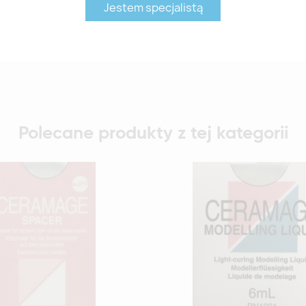
Jestem specjalistą
Polecane produkty z tej kategorii