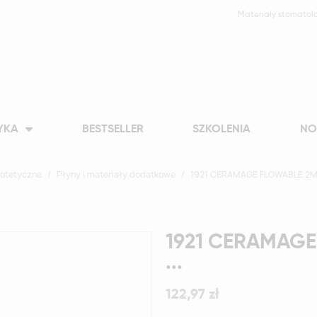
Materiały stomatol
YKA
BESTSELLER
SZKOLENIA
NO
otetyczne
Płyny i materiały dodatkowe
1921 CERAMAGE FLOWABLE 2ML
1921 CERAMAG
...
122,97 zł