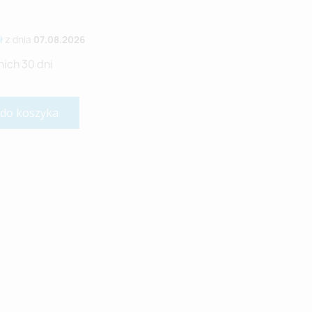
ł
z dnia
07.08.2026
nich 30 dni
 do koszyka