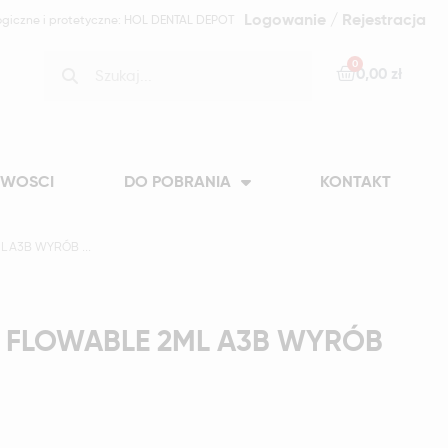
Logowanie / Rejestracja
ogiczne i protetyczne: HOL DENTAL DEPOT
0,00 zł
WOSCI
DO POBRANIA
KONTAKT
 A3B WYRÓB ...
E FLOWABLE 2ML A3B WYRÓB