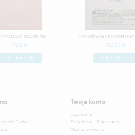
Szybki podgląd
Szybki podgląd
4 CERAMAGE SPACER 7ML
1991 CERAMAGE MODELLING
131,12 zł
152,30 zł
Dodaj do koszyka
Dodaj do koszyka
rma
Twoje konto
Logowanie
tności i Cookies
Załóż konto - Rejestracja
lepu
Moje zamówienia