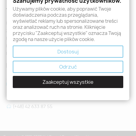
Szanujemy prywatność użytkowników.
Używamy plików cookie, aby poprawić Twoje
Twoje konto
doświadczenia podczas przeglądania,
wyświetlać reklamy lub spersonalizowane treści
Logowanie
oraz analizować ruch na stronie. Kliknięcie
Załóż konto - Rejestracja
przycisku "Zaakceptuj wszystkie" oznacza Twoją
Moje zamówienia
zgodę na nasze użycie plików cookie.
Promocje
Dostosuj
Nowości
Kontakt
Odrzuć
Jeśli mają Państwo jakiekolwiek pytania prosimy o kontakt
Zaakceptuj wszystkie
holdental@holdental.pl
Łódź, ul Piotrkowska 111
(+48) 42 633 87 55