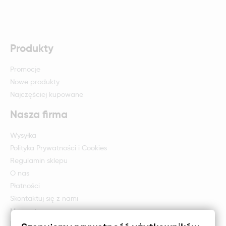
Produkty
Promocje
Nowe produkty
Najczęściej kupowane
Nasza firma
Wysyłka
Polityka Prywatności i Cookies
Regulamin sklepu
O nas
Płatności
Skontaktuj się z nami
Mapa strony
Formularz zwrotu i reklamacji