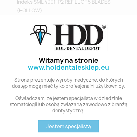
Indeks
SML 4001-P2 REFILL OF 5 BLADES
(HOLLOW)
Stan:
Nowy
Polecane produkty z tej kategorii
Witamy na stronie
www.holdentalesklep.eu
Strona prezentuje wyroby medyczne, do których
dostęp mogą mieć tylko profesjonalni użytkownicy.
Oświadczam, że jestem specjalistą w dziedzinie
stomatologii lub osobą związaną zawodowo z branżą
dentystyczną.
Szybki podgląd
Szybki podgląd
SML 4100-XR KOLINSKY BRUSH TIP 8-R, STAINLESS STEEL CONNECTION
SML 4000-V6 KOLINSKY 6 BRUSH TIP
Jestem specjalistą
300,19 zł
290,51 zł