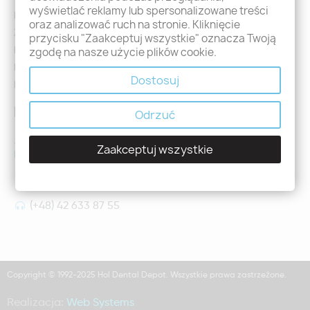
wyświetlać reklamy lub spersonalizowane treści
Logowanie
oraz analizować ruch na stronie. Kliknięcie
Załóż konto - Rejestracja
przycisku "Zaakceptuj wszystkie" oznacza Twoją
Moje zamówienia
zgodę na nasze użycie plików cookie.
Promocje
Dostosuj
Nowości
Kontakt
Odrzuć
Jeśli mają Państwo jakiekolwiek pytania prosimy o kontakt
Zaakceptuj wszystkie
holdental@holdental.pl
Łódź, ul Piotrkowska 111
(+48) 42 633 87 55
Copyright © 1992-2025 Hol Dental Depot. Wszystkie prawa zastrzeżone.
Realizacja:
Web Systems