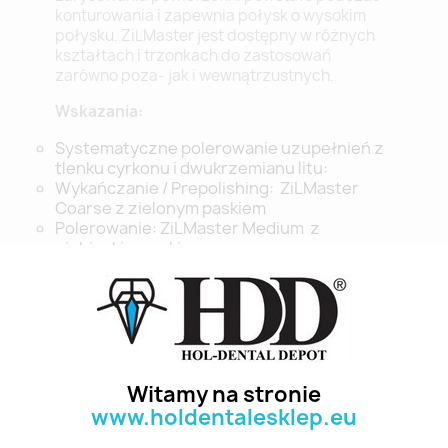
konturowania i zapewnia połysk o wysokim
połysku. ZiLMaster jest dostępny w różnych
kształtach i trzonkach do zastosowań
zarówno poza- jak i wewnątrzustnych.
Wskazania:
Systematyczne polerowanie uzupełnień z
tlenku cyrkonu i dwukrzemianu litu:
Wykańczanie / Prepolishing: ZiLMaster
Coarse z zielonym paskiem
Polerowanie: ZiLMaster Medium z
niebieskim paskiem
Końcowe polerowanie: ZiLMaster Fine z
żółtym paskiem
Zalety:
Wysoki połysk w 3 etapach polerowania
Optymalny stosunek prędkości do nacisku
Witamy na stronie
Precyzyjna koncentryczność
www.holdentalesklep.eu
Niskie wytwarzanie ciepła
Nie potrzeba pasty do polerowania