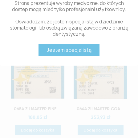
Strona prezentuje wyroby medyczne, do których
dostęp mogą mieć tylko profesjonalni użytkownicy.
Polecane produkty z tej kategorii
Oświadczam, że jestem specjalistą w dziedzinie
stomatologii lub osobą związaną zawodowo z branżą
dentystyczną.
Jestem specjalistą
Szybki podgląd
Szybki podgląd
0654 ZILMASTER FINE HP KN7 3PCS
0644 ZILMASTER COARSE HP ASSORTMENT
188,85 zł
253,93 zł
Dodaj do koszyka
Dodaj do koszyka