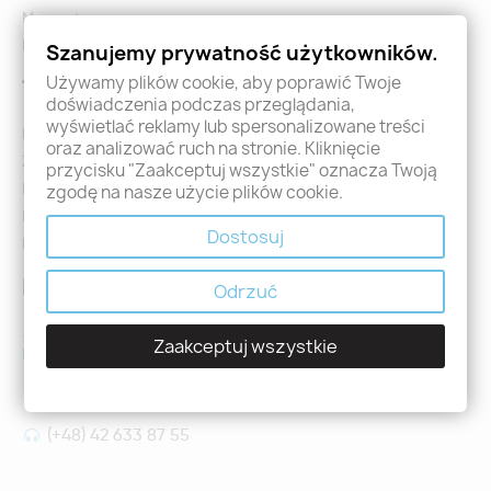
Mapa strony
Formularz zwrotu i reklamacji
Szanujemy prywatność użytkowników.
Używamy plików cookie, aby poprawić Twoje
Twoje konto
doświadczenia podczas przeglądania,
wyświetlać reklamy lub spersonalizowane treści
Logowanie
oraz analizować ruch na stronie. Kliknięcie
Załóż konto - Rejestracja
przycisku "Zaakceptuj wszystkie" oznacza Twoją
Moje zamówienia
zgodę na nasze użycie plików cookie.
Promocje
Dostosuj
Nowości
Kontakt
Odrzuć
Jeśli mają Państwo jakiekolwiek pytania prosimy o kontakt
Zaakceptuj wszystkie
holdental@holdental.pl
Łódź, ul Piotrkowska 111
(+48) 42 633 87 55