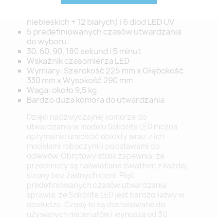
nm
24 diody LED o wysokiej mocy (12
niebieskich + 12 białych) i 6 diod LED UV
5 predefiniowanych czasów utwardzania
do wyboru:
30, 60, 90, 180 sekund i 5 minut
Wskaźnik czasomierza LED
Wymiary: Szerokość 225 mm x Głębokość
330 mm x Wysokość 290 mm
Waga: około 9,5 kg
Bardzo duża komora do utwardzania
Dzięki nadzwyczajnej komorze do
utwardzania w modelu Solidilite LED można
optymalnie umieścić obiekty wraz z ich
modelami roboczymi i podstawami do
odlewów. Obrotowy stolik zapewnia, że
przedmioty są naświetlane światłem z każdej
strony bez żadnych cieni. Pięć
predefiniowanych czasów utwardzania
sprawia, że Solidilite LED jest bardzo łatwy w
obsłudze. Czasy te są dostosowane do
używanych materiałów i wynoszą od 30