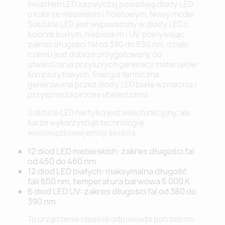
światłem LED zazwyczaj posiadają diody LED
o kolorze niebieskim i fioletowym. Nowy model
Solidilite LED jest wyposażony w diody LED o
kolorze białym, niebieskim i UV, pokrywając
zakres długości fal od 380 do 650 nm, dzięki
czemu jest dobrze przygotowany do
utwardzania przyszłych generacji materiałów
kompozytowych. Energia termiczna
generowana przez diody LED białe wzmacnia i
przyspiesza proces utwardzania.
Solidilite LED nie tylko jest wielofunkcyjny, ale
także wykorzystuje technologię
wielowiązkowej emisji światła:
12 diod LED niebieskich: zakres długości fal
od 450 do 460 nm
12 diod LED białych: maksymalna długość
fali 650 nm, temperatura barwowa 5 000 K
6 diod LED UV: zakres długości fal od 380 do
390 nm
To urządzenie idealnie odpowiada potrzebom