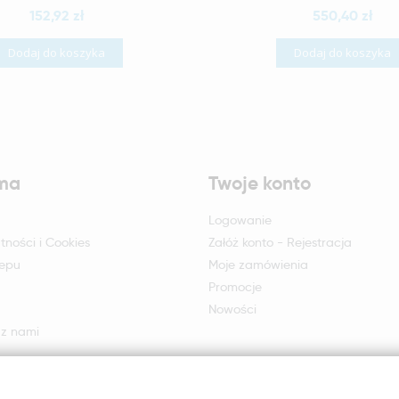
152,92 zł
550,40 zł
Dodaj do koszyka
Dodaj do koszyka
rma
Twoje konto
Logowanie
tności i Cookies
Załóż konto - Rejestracja
lepu
Moje zamówienia
Promocje
Nowości
 z nami
otu i reklamacji