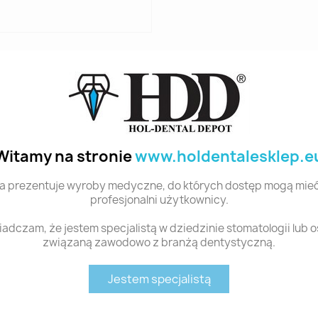
NYCH
Witamy na stronie
www.holdentalesklep.e
żoną z pasjonatów klinicystów i badaczy, Smile Line wprowadz
a prezentuje wyroby medyczne, do których dostęp mogą mieć
fii wewnątrzustnej: Flexipalette.
profesjonalni użytkownicy.
anej w 100% pokrytej silikonową gumą klasy medycznej, bez late
adczam, że jestem specjalistą w dziedzinie stomatologii lub 
związaną zawodowo z branżą dentystyczną.
e 135°C
Jestem specjalistą