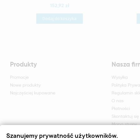
152,92 zł
Dodaj do koszyka
Produkty
Nasza fi
Promocje
Wysyłka
Nowe produkty
Polityka Prywa
Najczęściej kupowane
Regulamin sk
O nas
Płatności
Skontaktuj się
Mapa strony
Formularz zwr
Szanujemy prywatność użytkowników.