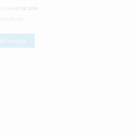
ł
z dnia
07.08.2026
nich 30 dni
 do koszyka