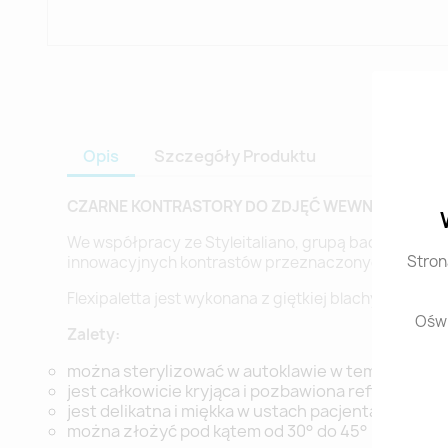
Opis
Szczegóły Produktu
CZARNE KONTRASTORY DO ZDJĘĆ WEWNĄTRZUST
We współpracy ze Styleitaliano, grupą badawczą zło
Stron
innowacyjnych kontrastów przeznaczonych do fotogra
Flexipaletta jest wykonana z giętkiej blachy miedzi
Oświ
Zalety:
można sterylizować w autoklawie w temperaturz
jest całkowicie kryjąca i pozbawiona refleksów
jest delikatna i miękka w ustach pacjenta
można złożyć pod kątem od 30° do 45°