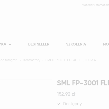
Materiały stomatol
YKA
BESTSELLER
SZKOLENIA
NO
do fotografii
Kontrastory
SML FP-3001 FLEXIPALETTE, FORM A
SML FP-3001 FL
152,92 zł
Dostępny