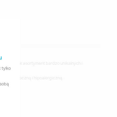
u
ił na rynek asortyment bardzo unikalnych i
 tylko
ksu, bezpieczną i hipoalergiczną.
osobą