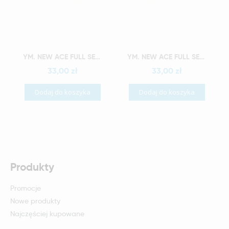
Szybki podgląd
Szybki podgląd
YM. NEW ACE FULL SET - AKRYLOWE ZĘBY SZTUCZNE - D4-O4
YM. NEW ACE FULL SET - AKRYLOWE ZĘBY SZTUCZNE - D4-O5
33,00 zł
33,00 zł
Dodaj do koszyka
Dodaj do koszyka
Produkty
Promocje
Nowe produkty
Najczęściej kupowane