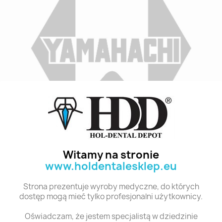
Indeks
D4 TL4 28
Stan:
Nowy
Witamy na stronie
www.holdentalesklep.eu
Polecane produkty z tej kategorii
Strona prezentuje wyroby medyczne, do których
dostęp mogą mieć tylko profesjonalni użytkownicy.
Oświadczam, że jestem specjalistą w dziedzinie