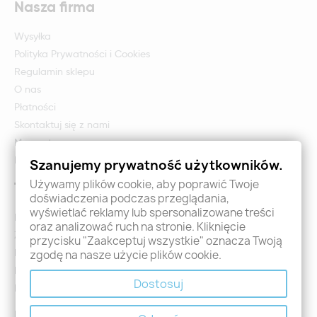
Nasza firma
Wysyłka
Polityka Prywatności i Cookies
Regulamin sklepu
O nas
Płatności
Skontaktuj się z nami
Mapa strony
Formularz zwrotu i reklamacji
Szanujemy prywatność użytkowników.
Używamy plików cookie, aby poprawić Twoje
Twoje konto
doświadczenia podczas przeglądania,
wyświetlać reklamy lub spersonalizowane treści
Logowanie
oraz analizować ruch na stronie. Kliknięcie
Załóż konto - Rejestracja
przycisku "Zaakceptuj wszystkie" oznacza Twoją
Moje zamówienia
zgodę na nasze użycie plików cookie.
Promocje
Dostosuj
Nowości
Kontakt