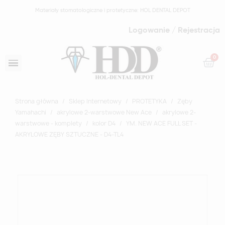
Materiały stomatologiczne i protetyczne: HOL DENTAL DEPOT
Logowanie / Rejestracja
Strona główna
Sklep Internetowy
PROTETYKA
Zęby
Yamahachi
akrylowe 2-warstwowe New Ace
akrylowe 2-
warstwowe - komplety
kolor D4
YM. NEW ACE FULL SET -
AKRYLOWE ZĘBY SZTUCZNE - D4-TL4