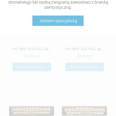
stomatologii lub osobą związaną zawodowo z branżą
dentystyczną.
Jestem specjalistą
Szybki podgląd
Szybki podgląd
YM. NEW ACE FULL SET - AKRYLOWE ZĘBY SZTUCZNE - D4-O2
YM. NEW ACE FULL SET - AKRYLOWE ZĘBY SZTUCZNE - D4-O3
33,00 zł
33,00 zł
Dodaj do koszyka
Dodaj do koszyka