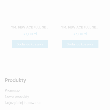
Szybki podgląd
Szybki podgląd
YM. NEW ACE FULL SET - AKRYLOWE ZĘBY SZTUCZNE - D4-O4
YM. NEW ACE FULL SET - AKRYLOWE ZĘBY SZTUCZNE - D4-O5
33,00 zł
33,00 zł
Dodaj do koszyka
Dodaj do koszyka
Produkty
Promocje
Nowe produkty
Najczęściej kupowane