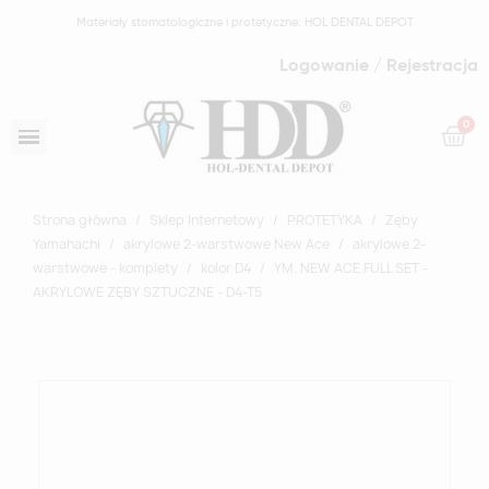
Materiały stomatologiczne i protetyczne: HOL DENTAL DEPOT
Logowanie / Rejestracja
Strona główna
Sklep Internetowy
PROTETYKA
Zęby
Yamahachi
akrylowe 2-warstwowe New Ace
akrylowe 2-
warstwowe - komplety
kolor D4
YM. NEW ACE FULL SET -
AKRYLOWE ZĘBY SZTUCZNE - D4-T5