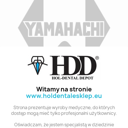
Indeks
D4 T5 28
Stan:
Nowy
Witamy na stronie
www.holdentalesklep.eu
Polecane produkty z tej kategorii
Strona prezentuje wyroby medyczne, do których
dostęp mogą mieć tylko profesjonalni użytkownicy.
Oświadczam, że jestem specjalistą w dziedzinie