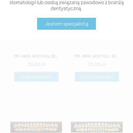
stomatologii lub osobą związaną zawodowo z branżą
dentystyczną.
Jestem specjalistą
Szybki podgląd
Szybki podgląd
YM. NEW ACE FULL SET - AKRYLOWE ZĘBY SZTUCZNE - D4-O2
YM. NEW ACE FULL SET - AKRYLOWE ZĘBY SZTUCZNE - D4-O3
33,00 zł
33,00 zł
Dodaj do koszyka
Dodaj do koszyka