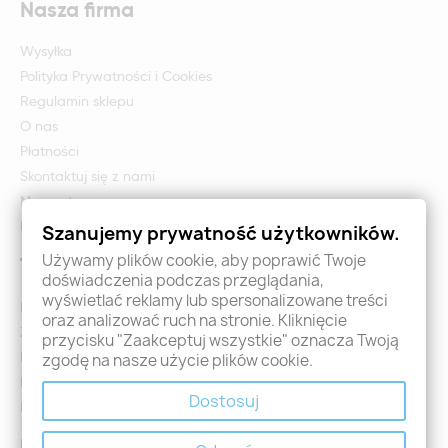
Nasza firma
Wysyłka
Polityka Prywatności i Cookies
Regulamin sklepu
O nas
Płatności
Skontaktuj się z nami
Mapa strony
Formularz zwrotu i reklamacji
Szanujemy prywatność użytkowników.
Używamy plików cookie, aby poprawić Twoje
Twoje konto
doświadczenia podczas przeglądania,
wyświetlać reklamy lub spersonalizowane treści
Logowanie
oraz analizować ruch na stronie. Kliknięcie
Załóż konto - Rejestracja
przycisku "Zaakceptuj wszystkie" oznacza Twoją
Moje zamówienia
zgodę na nasze użycie plików cookie.
Promocje
Dostosuj
Nowości
Kontakt