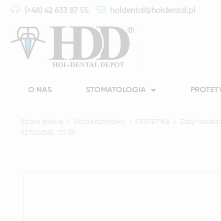
(+48) 42 633 87 55
holdental@holdental.pl
O NAS
STOMATOLOGIA
PROTET
Strona główna
Sklep Internetowy
PROTETYKA
Zęby Yamahac
SZTUCZNE - D3-S5