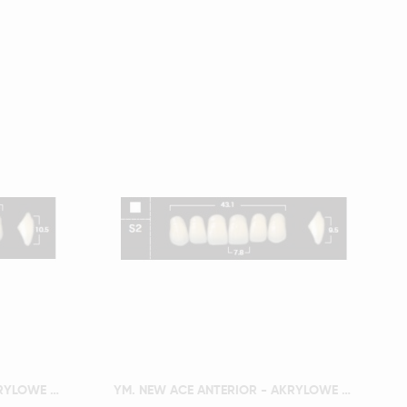
Szybki podgląd
YM. NEW ACE ANTERIOR - AKRYLOWE ZĘBY SZTUCZNE - D3-O5
YM. NEW ACE ANTERIOR - AKRYLOWE ZĘBY SZTUCZNE - D3-S2