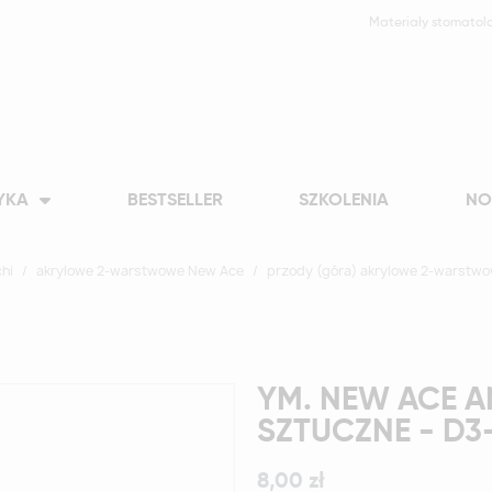
Materiały stomatol
YKA
BESTSELLER
SZKOLENIA
NO
hi
akrylowe 2-warstwowe New Ace
przody (góra) akrylowe 2-warstw
YM. NEW ACE A
SZTUCZNE - D3
8,00 zł