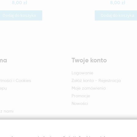
8,00 zł
8,00 zł
Dodaj do koszyka
Dodaj do koszyka
rma
Twoje konto
Logowanie
tności i Cookies
Załóż konto - Rejestracja
lepu
Moje zamówienia
Promocje
Nowości
 z nami
otu i reklamacji