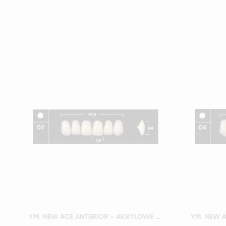
Szybki podgląd
YM. NEW ACE ANTERIOR - AKRYLOWE ZĘBY SZTUCZNE - D3-O2