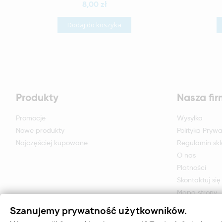
8,00 zł
Dodaj do koszyka
Produkty
Nasza fi
Promocje
Wysyłka
Nowe produkty
Polityka Prywa
Najczęściej kupowane
Regulamin sk
O nas
Płatności
Skontaktuj się
Mapa strony
Formularz zwr
Szanujemy prywatność użytkowników.