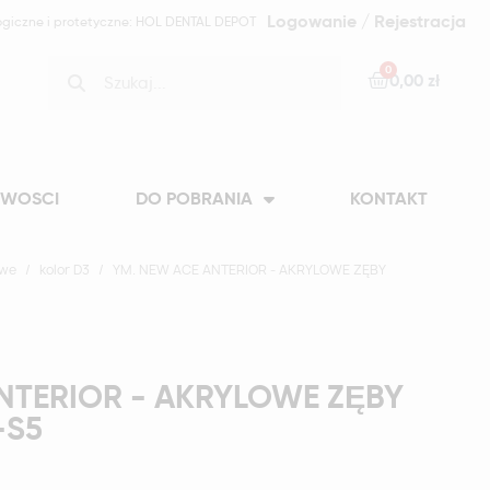
Logowanie / Rejestracja
ogiczne i protetyczne: HOL DENTAL DEPOT
0,00 zł
WOSCI
DO POBRANIA
KONTAKT
owe
kolor D3
YM. NEW ACE ANTERIOR - AKRYLOWE ZĘBY
NTERIOR - AKRYLOWE ZĘBY
-S5