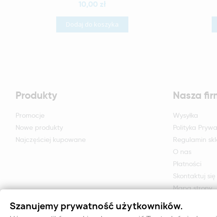
10,00 zł
Dodaj do koszyka
Produkty
Nasza fi
Promocje
Wysyłka
Nowe produkty
Polityka Prywa
Najczęściej kupowane
Regulamin sk
O nas
Płatności
Skontaktuj się
Mapa strony
Formularz zwr
Szanujemy prywatność użytkowników.