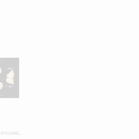
YM. NAPERCE POSTERIOR - AKRYLOWE ZĘBY SZTUCZNE - D3-M34G