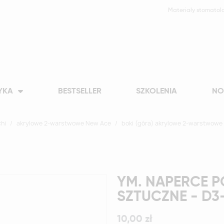
Materiały stomatol
YKA
BESTSELLER
SZKOLENIA
NO
hi
akrylowe 2-warstwowe New Ace
boki (góra) akrylowe 2-warstwowe
YM. NAPERCE P
SZTUCZNE - D
10,00 zł