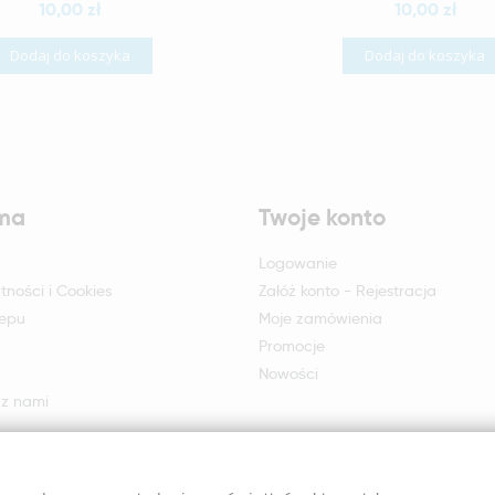
10,00 zł
10,00 zł
Dodaj do koszyka
Dodaj do koszyka
rma
Twoje konto
Logowanie
tności i Cookies
Załóż konto - Rejestracja
lepu
Moje zamówienia
Promocje
Nowości
 z nami
otu i reklamacji