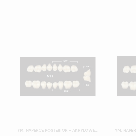
Szybki podgląd
YM. NAPERCE POSTERIOR - AKRYLOWE ZĘBY SZTUCZNE - D3-M32G