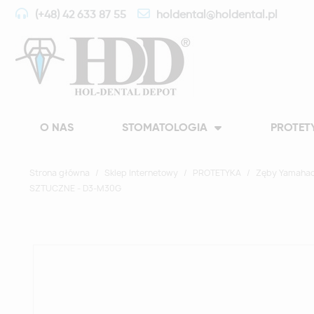
(+48) 42 633 87 55
holdental@holdental.pl
O NAS
STOMATOLOGIA
PROTET
Strona główna
Sklep Internetowy
PROTETYKA
Zęby Yamahac
SZTUCZNE - D3-M30G