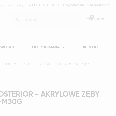
Logowanie / Rejestracja
ogiczne i protetyczne: HOL DENTAL DEPOT
0,00 zł
WOSCI
DO POBRANIA
KONTAKT
kolor D3
YM. NAPERCE POSTERIOR - AKRYLOWE ZĘBY
OSTERIOR - AKRYLOWE ZĘBY
3-M30G