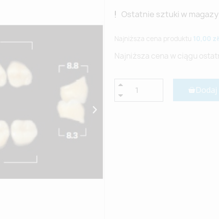
Ostatnie sztuki w magazy
Najniższa cena produktu
10,00 zł
Najniższa cena w ciągu ostat
Dodaj