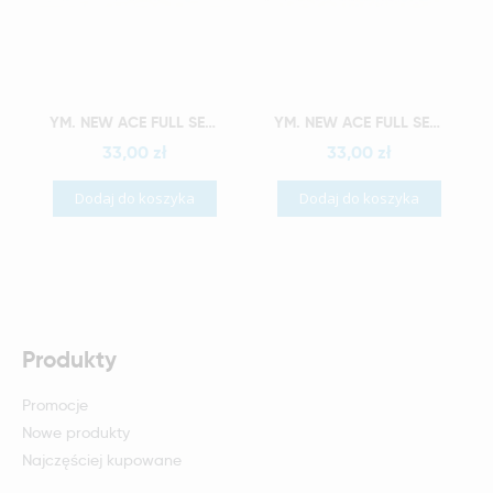
Szybki podgląd
Szybki podgląd
YM. NEW ACE FULL SET - AKRYLOWE ZĘBY SZTUCZNE - D2-O4
YM. NEW ACE FULL SET - AKRYLOWE ZĘBY SZTUCZNE - D2-O5
33,00 zł
33,00 zł
Dodaj do koszyka
Dodaj do koszyka
Produkty
Promocje
Nowe produkty
Najczęściej kupowane