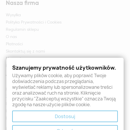
Nasza firma
Wysyłka
Polityka Prywatności i Cookies
Regulamin sklepu
O nas
Płatności
Skontaktuj się z nami
Mapa strony
Formularz zwrotu i reklamacji
Szanujemy prywatność użytkowników.
Używamy plików cookie, aby poprawić Twoje
Twoje konto
doświadczenia podczas przeglądania,
wyświetlać reklamy lub spersonalizowane treści
Logowanie
oraz analizować ruch na stronie. Kliknięcie
Załóż konto - Rejestracja
przycisku "Zaakceptuj wszystkie" oznacza Twoją
Moje zamówienia
zgodę na nasze użycie plików cookie.
Promocje
Dostosuj
Nowości
Kontakt