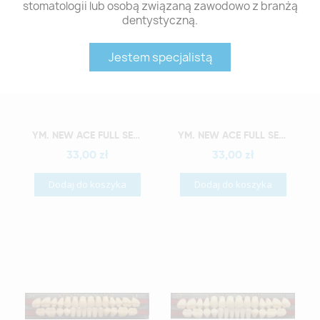
stomatologii lub osobą związaną zawodowo z branżą
dentystyczną.
Jestem specjalistą
Szybki podgląd
Szybki podgląd
YM. NEW ACE FULL SET - AKRYLOWE ZĘBY SZTUCZNE - D2-O2
YM. NEW ACE FULL SET - AKRYLOWE ZĘBY SZTUCZNE - D2-O3
33,00 zł
33,00 zł
Dodaj do koszyka
Dodaj do koszyka