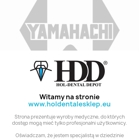
Indeks
D2 TL5 28
Stan:
Nowy
Witamy na stronie
www.holdentalesklep.eu
Polecane produkty z tej kategorii
Strona prezentuje wyroby medyczne, do których
dostęp mogą mieć tylko profesjonalni użytkownicy.
Oświadczam, że jestem specjalistą w dziedzinie