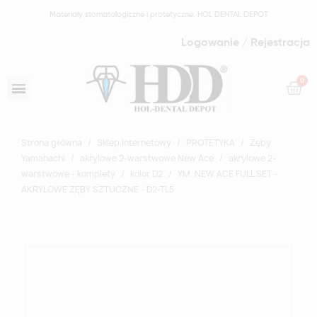
Materiały stomatologiczne i protetyczne: HOL DENTAL DEPOT
Logowanie / Rejestracja
Strona główna
Sklep Internetowy
PROTETYKA
Zęby
Yamahachi
akrylowe 2-warstwowe New Ace
akrylowe 2-
warstwowe - komplety
kolor D2
YM. NEW ACE FULL SET -
AKRYLOWE ZĘBY SZTUCZNE - D2-TL5