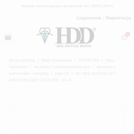
Materiały stomatologiczne i protetyczne: HOL DENTAL DEPOT
Logowanie / Rejestracja
Strona główna
Sklep Internetowy
PROTETYKA
Zęby
Yamahachi
akrylowe 2-warstwowe New Ace
akrylowe 2-
warstwowe - komplety
kolor C4
YM. NEW ACE FULL SET -
AKRYLOWE ZĘBY SZTUCZNE - C4-T1