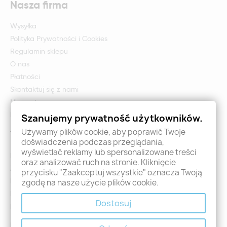
Nasza firma
Wysyłka
Polityka Prywatności i Cookies
Regulamin sklepu
O nas
Płatności
Skontaktuj się z nami
Mapa strony
Formularz zwrotu i reklamacji
Szanujemy prywatność użytkowników.
Używamy plików cookie, aby poprawić Twoje
Twoje konto
doświadczenia podczas przeglądania,
wyświetlać reklamy lub spersonalizowane treści
Logowanie
oraz analizować ruch na stronie. Kliknięcie
Załóż konto - Rejestracja
przycisku "Zaakceptuj wszystkie" oznacza Twoją
Moje zamówienia
zgodę na nasze użycie plików cookie.
Promocje
Dostosuj
Nowości
Kontakt