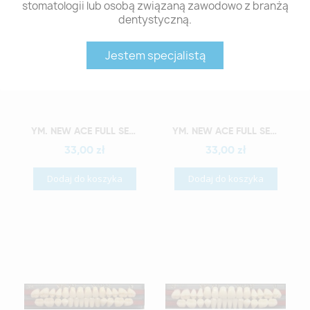
stomatologii lub osobą związaną zawodowo z branżą
dentystyczną.
Jestem specjalistą
Szybki podgląd
Szybki podgląd
YM. NEW ACE FULL SET - AKRYLOWE ZĘBY SZTUCZNE - C4-O2
YM. NEW ACE FULL SET - AKRYLOWE ZĘBY SZTUCZNE - C4-O3
33,00 zł
33,00 zł
Dodaj do koszyka
Dodaj do koszyka