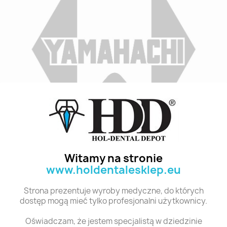
Indeks
C4 T1 28
Stan:
Nowy
Witamy na stronie
www.holdentalesklep.eu
Polecane produkty z tej kategorii
Strona prezentuje wyroby medyczne, do których
dostęp mogą mieć tylko profesjonalni użytkownicy.
Oświadczam, że jestem specjalistą w dziedzinie