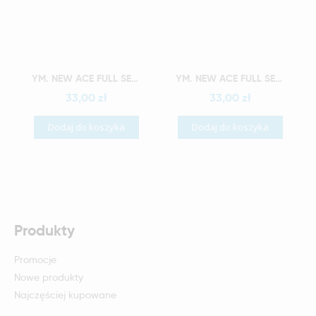
Szybki podgląd
Szybki podgląd
YM. NEW ACE FULL SET - AKRYLOWE ZĘBY SZTUCZNE - C4-O4
YM. NEW ACE FULL SET - AKRYLOWE ZĘBY SZTUCZNE - C4-O5
33,00 zł
33,00 zł
Dodaj do koszyka
Dodaj do koszyka
Produkty
Promocje
Nowe produkty
Najczęściej kupowane