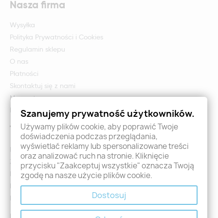
Nasza firma
Wysyłka
Polityka Prywatności i Cookies
Regulamin sklepu
O nas
Płatności
Skontaktuj się z nami
Mapa strony
Formularz zwrotu i reklamacji
Szanujemy prywatność użytkowników.
Używamy plików cookie, aby poprawić Twoje
Twoje konto
doświadczenia podczas przeglądania,
wyświetlać reklamy lub spersonalizowane treści
Logowanie
oraz analizować ruch na stronie. Kliknięcie
Załóż konto - Rejestracja
przycisku "Zaakceptuj wszystkie" oznacza Twoją
Moje zamówienia
zgodę na nasze użycie plików cookie.
Promocje
Dostosuj
Nowości
Kontakt