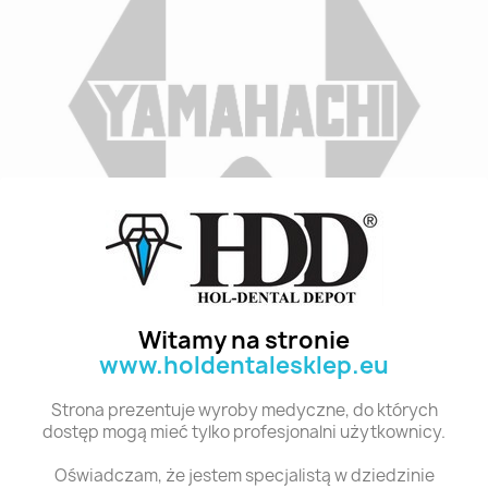
Indeks
C3 TL4 28
Stan:
Nowy
Witamy na stronie
www.holdentalesklep.eu
Polecane produkty z tej kategorii
Strona prezentuje wyroby medyczne, do których
dostęp mogą mieć tylko profesjonalni użytkownicy.
Oświadczam, że jestem specjalistą w dziedzinie