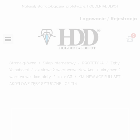
Materiały stomatologiczne i protetyczne: HOL DENTAL DEPOT
Logowanie / Rejestracja
Strona główna
Sklep Internetowy
PROTETYKA
Zęby
Yamahachi
akrylowe 2-warstwowe New Ace
akrylowe 2-
warstwowe - komplety
kolor C3
YM. NEW ACE FULL SET -
AKRYLOWE ZĘBY SZTUCZNE - C3-TL4