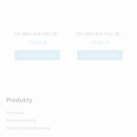
Szybki podgląd
Szybki podgląd
YM. NEW ACE FULL SET - AKRYLOWE ZĘBY SZTUCZNE - C3-O4
YM. NEW ACE FULL SET - AKRYLOWE ZĘBY SZTUCZNE - C3-O5
33,00 zł
33,00 zł
Dodaj do koszyka
Dodaj do koszyka
Produkty
Promocje
Nowe produkty
Najczęściej kupowane