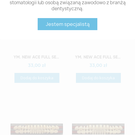
stomatologii lub osobą związaną zawodowo z branżą
dentystyczną.
Jestem specjalistą
Szybki podgląd
Szybki podgląd
YM. NEW ACE FULL SET - AKRYLOWE ZĘBY SZTUCZNE - C3-O2
YM. NEW ACE FULL SET - AKRYLOWE ZĘBY SZTUCZNE - C3-O3
33,00 zł
33,00 zł
Dodaj do koszyka
Dodaj do koszyka