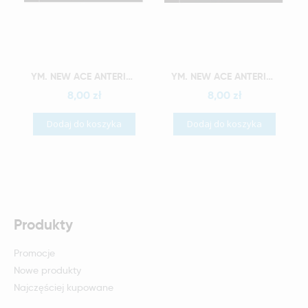
Szybki podgląd
Szybki podgląd
YM. NEW ACE ANTERIOR - AKRYLOWE ZĘBY SZTUCZNE - C1-L3
YM. NEW ACE ANTERIOR - AKRYLOWE ZĘBY SZTUCZNE - C1-L4
8,00 zł
8,00 zł
Dodaj do koszyka
Dodaj do koszyka
Produkty
Promocje
Nowe produkty
Najczęściej kupowane