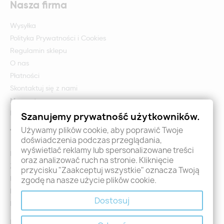
Nasza firma
Wysyłka
Polityka Prywatności i Cookies
Regulamin sklepu
O nas
Płatności
Skontaktuj się z nami
Mapa strony
Formularz zwrotu i reklamacji
Szanujemy prywatność użytkowników.
Używamy plików cookie, aby poprawić Twoje
Twoje konto
doświadczenia podczas przeglądania,
wyświetlać reklamy lub spersonalizowane treści
Logowanie
oraz analizować ruch na stronie. Kliknięcie
Załóż konto - Rejestracja
przycisku "Zaakceptuj wszystkie" oznacza Twoją
Moje zamówienia
zgodę na nasze użycie plików cookie.
Promocje
Dostosuj
Nowości
Kontakt