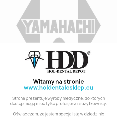
Indeks
C1 L6 6
Stan:
Nowy
Witamy na stronie
www.holdentalesklep.eu
Polecane produkty z tej kategorii
Strona prezentuje wyroby medyczne, do których
dostęp mogą mieć tylko profesjonalni użytkownicy.
Oświadczam, że jestem specjalistą w dziedzinie