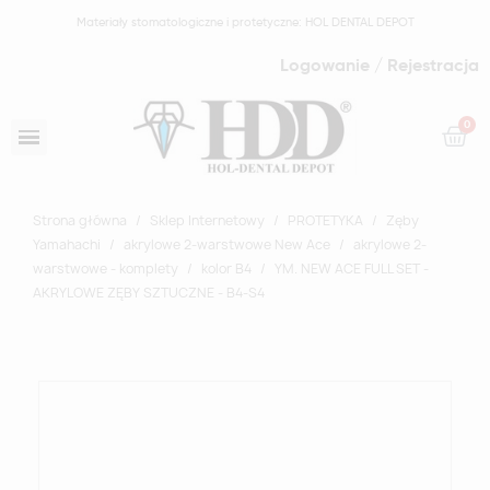
Materiały stomatologiczne i protetyczne: HOL DENTAL DEPOT
Logowanie / Rejestracja
Strona główna
Sklep Internetowy
PROTETYKA
Zęby
Yamahachi
akrylowe 2-warstwowe New Ace
akrylowe 2-
warstwowe - komplety
kolor B4
YM. NEW ACE FULL SET -
AKRYLOWE ZĘBY SZTUCZNE - B4-S4