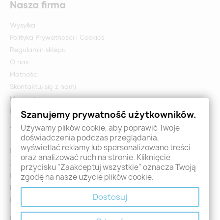
Nasza firma
Wysyłka
Polityka Prywatności i Cookies
Regulamin sklepu
O nas
Płatności
Skontaktuj się z nami
Mapa strony
Formularz zwrotu i reklamacji
Szanujemy prywatność użytkowników.
Używamy plików cookie, aby poprawić Twoje
Twoje konto
doświadczenia podczas przeglądania,
wyświetlać reklamy lub spersonalizowane treści
Logowanie
oraz analizować ruch na stronie. Kliknięcie
Załóż konto - Rejestracja
przycisku "Zaakceptuj wszystkie" oznacza Twoją
Moje zamówienia
zgodę na nasze użycie plików cookie.
Promocje
Dostosuj
Nowości
Kontakt