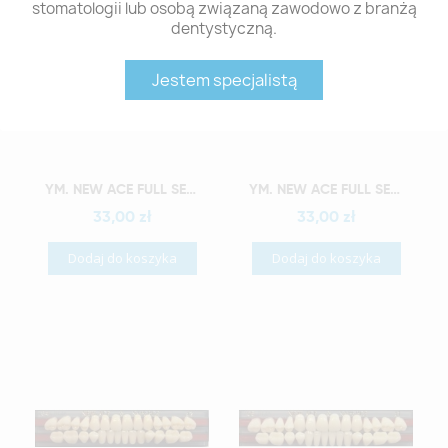
stomatologii lub osobą związaną zawodowo z branżą
dentystyczną.
Jestem specjalistą
Szybki podgląd
Szybki podgląd
YM. NEW ACE FULL SET - AKRYLOWE ZĘBY SZTUCZNE - B4-O2
YM. NEW ACE FULL SET - AKRYLOWE ZĘBY SZTUCZNE - B4-O3
33,00 zł
33,00 zł
Dodaj do koszyka
Dodaj do koszyka