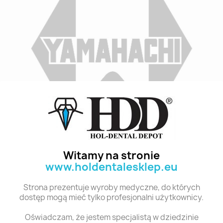
Indeks
B4 S4 28
Stan:
Nowy
Witamy na stronie
www.holdentalesklep.eu
Polecane produkty z tej kategorii
Strona prezentuje wyroby medyczne, do których
dostęp mogą mieć tylko profesjonalni użytkownicy.
Oświadczam, że jestem specjalistą w dziedzinie