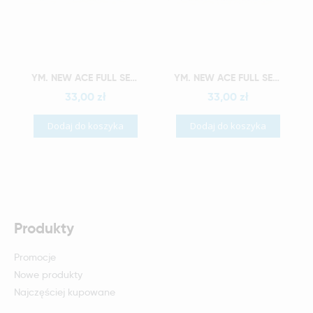
Szybki podgląd
Szybki podgląd
YM. NEW ACE FULL SET - AKRYLOWE ZĘBY SZTUCZNE - B4-O4
YM. NEW ACE FULL SET - AKRYLOWE ZĘBY SZTUCZNE - B4-O5
33,00 zł
33,00 zł
Dodaj do koszyka
Dodaj do koszyka
Produkty
Promocje
Nowe produkty
Najczęściej kupowane