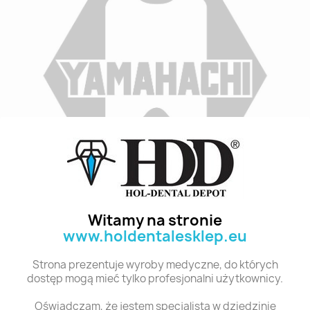
Indeks
B3 T1 28
Stan:
Nowy
Witamy na stronie
www.holdentalesklep.eu
Polecane produkty z tej kategorii
Strona prezentuje wyroby medyczne, do których
dostęp mogą mieć tylko profesjonalni użytkownicy.
Oświadczam, że jestem specjalistą w dziedzinie