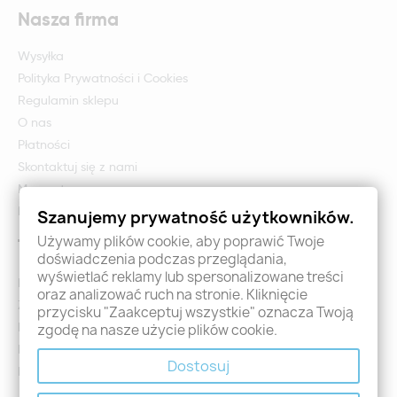
Nasza firma
Wysyłka
Polityka Prywatności i Cookies
Regulamin sklepu
O nas
Płatności
Skontaktuj się z nami
Mapa strony
Formularz zwrotu i reklamacji
Szanujemy prywatność użytkowników.
Używamy plików cookie, aby poprawić Twoje
Twoje konto
doświadczenia podczas przeglądania,
wyświetlać reklamy lub spersonalizowane treści
Logowanie
oraz analizować ruch na stronie. Kliknięcie
Załóż konto - Rejestracja
przycisku "Zaakceptuj wszystkie" oznacza Twoją
Moje zamówienia
zgodę na nasze użycie plików cookie.
Promocje
Dostosuj
Nowości