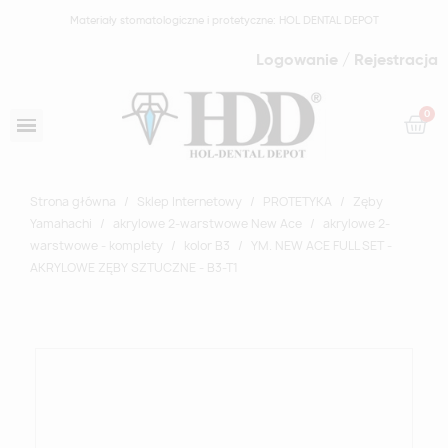
Materiały stomatologiczne i protetyczne: HOL DENTAL DEPOT
Logowanie / Rejestracja
Strona główna
Sklep Internetowy
PROTETYKA
Zęby
Yamahachi
akrylowe 2-warstwowe New Ace
akrylowe 2-
warstwowe - komplety
kolor B3
YM. NEW ACE FULL SET -
AKRYLOWE ZĘBY SZTUCZNE - B3-T1