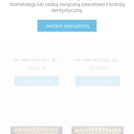
stomatologii lub osobą związaną zawodowo z branżą
dentystyczną.
Jestem specjalistą
Szybki podgląd
Szybki podgląd
YM. NEW ACE FULL SET - AKRYLOWE ZĘBY SZTUCZNE - B3-O2
YM. NEW ACE FULL SET - AKRYLOWE ZĘBY SZTUCZNE - B3-O3
33,00 zł
33,00 zł
Dodaj do koszyka
Dodaj do koszyka