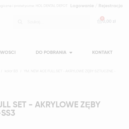
Logowanie / Rejestracja
ogiczne i protetyczne: HOL DENTAL DEPOT
0,00 zł
WOSCI
DO POBRANIA
KONTAKT
kolor B3
YM. NEW ACE FULL SET - AKRYLOWE ZĘBY SZTUCZNE -
ULL SET - AKRYLOWE ZĘBY
-SS3