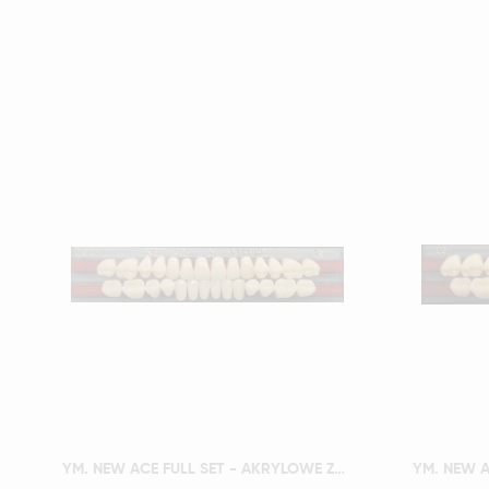
Szybki podgląd
YM. NEW ACE FULL SET - AKRYLOWE ZĘBY SZTUCZNE - B3-O2