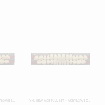
Szybki podgląd
YM. NEW ACE FULL SET - AKRYLOWE ZĘBY SZTUCZNE - B3-O4
YM. NEW ACE FULL SET - AKRYLOWE ZĘBY SZTUCZNE - B3-O5