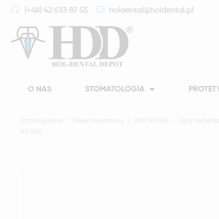
(+48) 42 633 87 55
holdental@holdental.pl
O NAS
STOMATOLOGIA
PROTET
Strona główna
Sklep Internetowy
PROTETYKA
Zęby Yamahac
B3-SS3