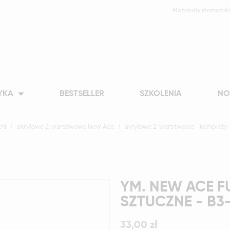
Materiały stomatol
YKA
BESTSELLER
SZKOLENIA
NO
hi
akrylowe 2-warstwowe New Ace
akrylowe 2-warstwowe - komplety
YM. NEW ACE F
SZTUCZNE - B3
33,00 zł