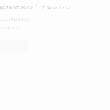
Zapytaj handlowca: (+48) 42 633 87 55
ł
z dnia
09.08.2026
nich 30 dni
 do koszyka