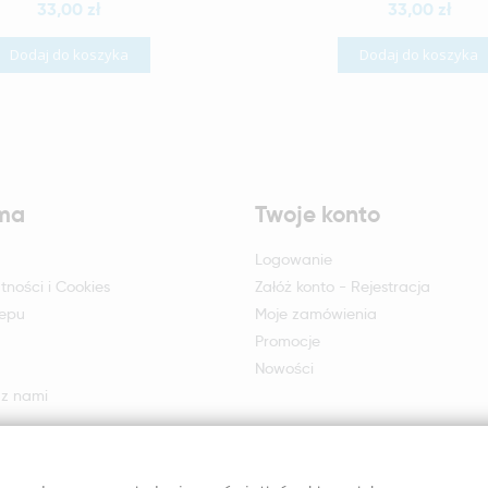
33,00 zł
33,00 zł
Dodaj do koszyka
Dodaj do koszyka
rma
Twoje konto
Logowanie
tności i Cookies
Załóż konto - Rejestracja
lepu
Moje zamówienia
Promocje
Nowości
 z nami
otu i reklamacji