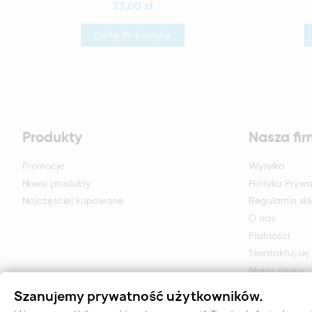
33,00 zł
Dodaj do koszyka
Produkty
Nasza fi
Promocje
Wysyłka
Nowe produkty
Polityka Prywa
Najczęściej kupowane
Regulamin sk
O nas
Płatności
Skontaktuj się
Mapa strony
Formularz zwr
Szanujemy prywatność użytkowników.