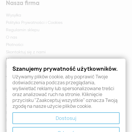
Nasza firma
Wysyłka
Polityka Prywatności i Cookies
Regulamin sklepu
O nas
Płatności
Skontaktuj się z nami
Mapa strony
Formularz zwrotu i reklamacji
Szanujemy prywatność użytkowników.
Używamy plików cookie, aby poprawić Twoje
Twoje konto
doświadczenia podczas przeglądania,
wyświetlać reklamy lub spersonalizowane treści
Logowanie
oraz analizować ruch na stronie. Kliknięcie
Załóż konto - Rejestracja
przycisku "Zaakceptuj wszystkie" oznacza Twoją
Moje zamówienia
zgodę na nasze użycie plików cookie.
Promocje
Dostosuj
Nowości
Kontakt