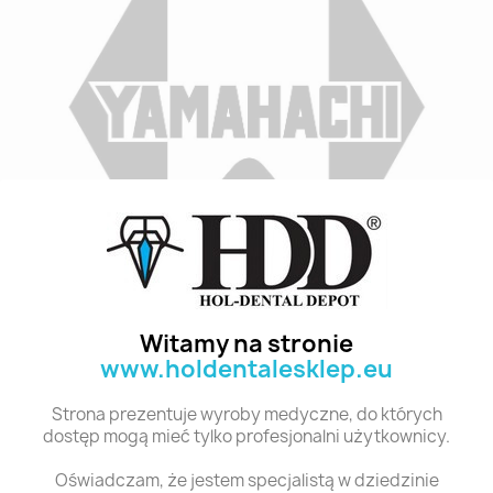
Indeks
B3 M32D 8
Stan:
Nowy
Witamy na stronie
www.holdentalesklep.eu
Polecane produkty z tej kategorii
Strona prezentuje wyroby medyczne, do których
dostęp mogą mieć tylko profesjonalni użytkownicy.
Oświadczam, że jestem specjalistą w dziedzinie