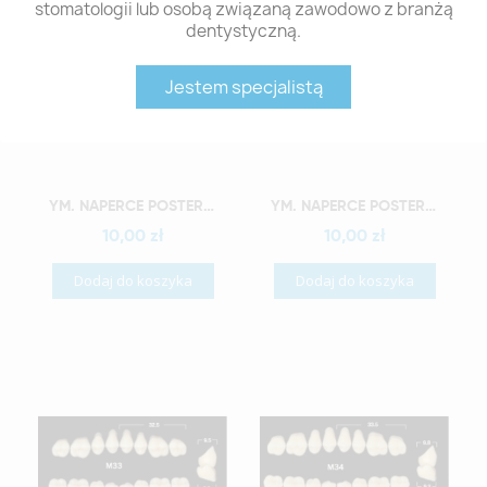
stomatologii lub osobą związaną zawodowo z branżą
dentystyczną.
Jestem specjalistą
Szybki podgląd
Szybki podgląd
YM. NAPERCE POSTERIOR - AKRYLOWE ZĘBY SZTUCZNE - B3-M28D
YM. NAPERCE POSTERIOR - AKRYLOWE ZĘBY SZTUCZNE - B3-M30D
10,00 zł
10,00 zł
Dodaj do koszyka
Dodaj do koszyka