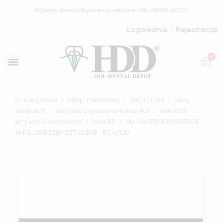
Materiały stomatologiczne i protetyczne: HOL DENTAL DEPOT
Logowanie / Rejestracja
Strona główna
Sklep Internetowy
PROTETYKA
Zęby
Yamahachi
akrylowe 2-warstwowe New Ace
boki (dół)
akrylowe 2-warstwowe
kolor B3
YM. NAPERCE POSTERIOR -
AKRYLOWE ZĘBY SZTUCZNE - B3-M32D