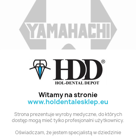
Indeks
B2 TL5 28
Stan:
Nowy
Witamy na stronie
www.holdentalesklep.eu
Polecane produkty z tej kategorii
Strona prezentuje wyroby medyczne, do których
dostęp mogą mieć tylko profesjonalni użytkownicy.
Oświadczam, że jestem specjalistą w dziedzinie