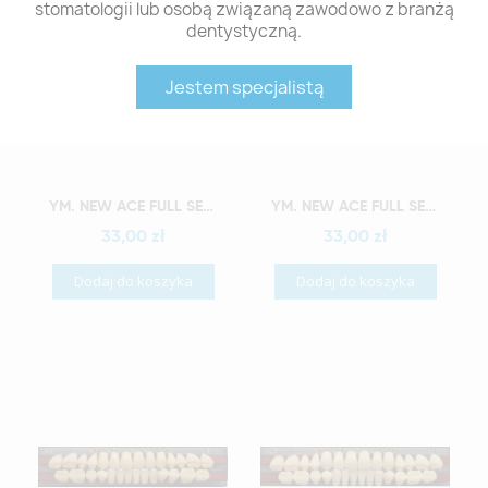
stomatologii lub osobą związaną zawodowo z branżą
dentystyczną.
Jestem specjalistą
Szybki podgląd
Szybki podgląd
YM. NEW ACE FULL SET - AKRYLOWE ZĘBY SZTUCZNE - B2-O2
YM. NEW ACE FULL SET - AKRYLOWE ZĘBY SZTUCZNE - B2-O3
33,00 zł
33,00 zł
Dodaj do koszyka
Dodaj do koszyka