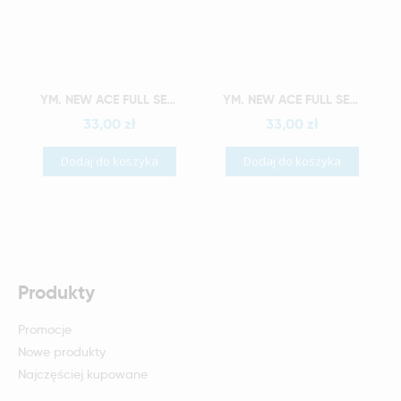
Szybki podgląd
Szybki podgląd
YM. NEW ACE FULL SET - AKRYLOWE ZĘBY SZTUCZNE - B2-O4
YM. NEW ACE FULL SET - AKRYLOWE ZĘBY SZTUCZNE - B2-O5
33,00 zł
33,00 zł
Dodaj do koszyka
Dodaj do koszyka
Produkty
Promocje
Nowe produkty
Najczęściej kupowane