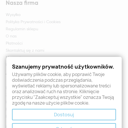
Nasza firma
Wysyłka
Polityka Prywatności i Cookies
Regulamin sklepu
O nas
Płatności
Skontaktuj się z nami
Mapa strony
Formularz zwrotu i reklamacji
Szanujemy prywatność użytkowników.
Używamy plików cookie, aby poprawić Twoje
Twoje konto
doświadczenia podczas przeglądania,
wyświetlać reklamy lub spersonalizowane treści
Logowanie
oraz analizować ruch na stronie. Kliknięcie
Załóż konto - Rejestracja
przycisku "Zaakceptuj wszystkie" oznacza Twoją
Moje zamówienia
zgodę na nasze użycie plików cookie.
Promocje
Dostosuj
Nowości
Kontakt