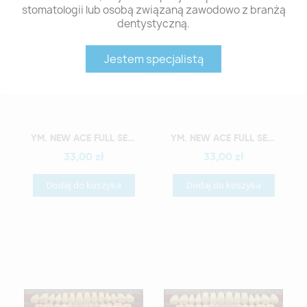
stomatologii lub osobą związaną zawodowo z branżą
dentystyczną.
Jestem specjalistą
Szybki podgląd
Szybki podgląd
YM. NEW ACE FULL SET - AKRYLOWE ZĘBY SZTUCZNE - B2-O2
YM. NEW ACE FULL SET - AKRYLOWE ZĘBY SZTUCZNE - B2-O3
33,00 zł
33,00 zł
Dodaj do koszyka
Dodaj do koszyka