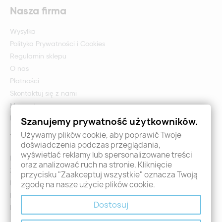
Nasza firma
Wysyłka
Polityka Prywatności i Cookies
Regulamin sklepu
O nas
Płatności
Skontaktuj się z nami
Mapa strony
Formularz zwrotu i reklamacji
Szanujemy prywatność użytkowników.
Używamy plików cookie, aby poprawić Twoje
Twoje konto
doświadczenia podczas przeglądania,
wyświetlać reklamy lub spersonalizowane treści
Logowanie
oraz analizować ruch na stronie. Kliknięcie
Załóż konto - Rejestracja
przycisku "Zaakceptuj wszystkie" oznacza Twoją
Moje zamówienia
zgodę na nasze użycie plików cookie.
Promocje
Dostosuj
Nowości