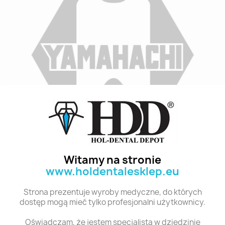
Indeks
B2 TL4 28
Stan:
Nowy
Witamy na stronie
www.holdentalesklep.eu
Polecane produkty z tej kategorii
Strona prezentuje wyroby medyczne, do których
dostęp mogą mieć tylko profesjonalni użytkownicy.
Oświadczam, że jestem specjalistą w dziedzinie