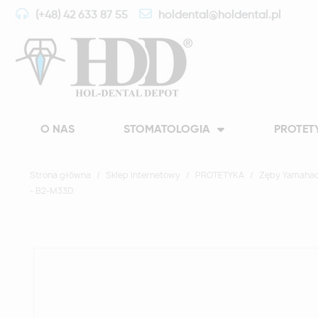
(+48) 42 633 87 55
holdental@holdental.pl
O NAS
STOMATOLOGIA
PROTET
Strona główna
Sklep Internetowy
PROTETYKA
Zęby Yamahac
- B2-M33D