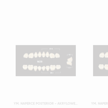
Szybki podgląd
YM. NAPERCE POSTERIOR - AKRYLOWE ZĘBY SZTUCZNE - B2-M28D