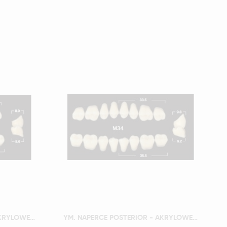
Szybki podgląd
YM. NAPERCE POSTERIOR - AKRYLOWE ZĘBY SZTUCZNE - B2-M32D
YM. NAPERCE POSTERIOR - AKRYLOWE ZĘBY SZTUCZNE - B2-M34D