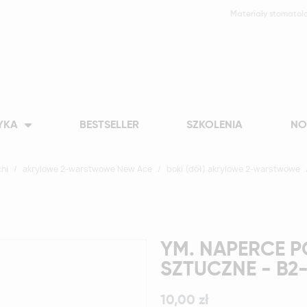
Materiały stomatol
YKA
BESTSELLER
SZKOLENIA
NO
hi
akrylowe 2-warstwowe New Ace
boki (dół) akrylowe 2-warstwowe
YM. NAPERCE P
SZTUCZNE - B2
10,00 zł