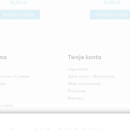
10,00 zł
10,00 zł
Dodaj do koszyka
Dodaj do koszyka
rma
Twoje konto
Logowanie
tności i Cookies
Załóż konto - Rejestracja
lepu
Moje zamówienia
Promocje
Nowości
 z nami
otu i reklamacji