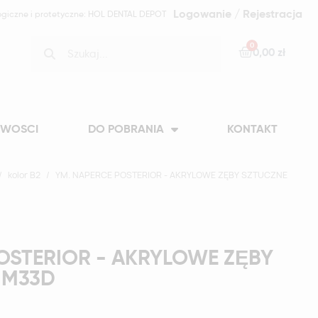
Logowanie / Rejestracja
ogiczne i protetyczne: HOL DENTAL DEPOT
0,00 zł
WOSCI
DO POBRANIA
KONTAKT
kolor B2
YM. NAPERCE POSTERIOR - AKRYLOWE ZĘBY SZTUCZNE
OSTERIOR - AKRYLOWE ZĘBY
-M33D