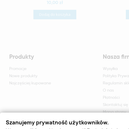
10,00 zł
Dodaj do koszyka
Produkty
Nasza fi
Promocje
Wysyłka
Nowe produkty
Polityka Prywa
Najczęściej kupowane
Regulamin sk
O nas
Płatności
Skontaktuj się
Mapa strony
Formularz zwr
Szanujemy prywatność użytkowników.