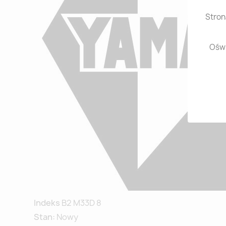
Stron
Oświ
Indeks
B2 M33D 8
Stan:
Nowy