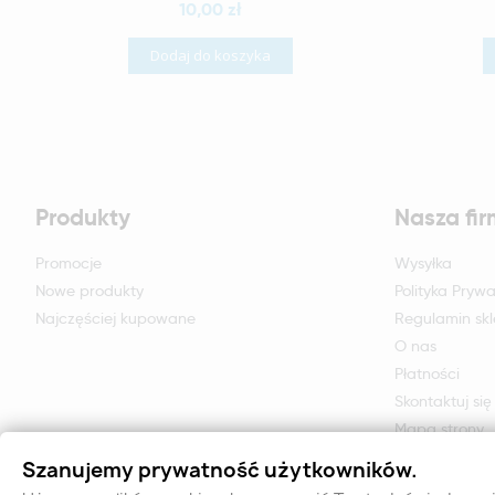
10,00 zł
Dodaj do koszyka
Produkty
Nasza fi
Promocje
Wysyłka
Nowe produkty
Polityka Prywa
Najczęściej kupowane
Regulamin sk
O nas
Płatności
Skontaktuj się
Mapa strony
Formularz zwr
Szanujemy prywatność użytkowników.