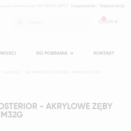
Logowanie / Rejestracja
ogiczne i protetyczne: HOL DENTAL DEPOT
0,00 zł
WOSCI
DO POBRANIA
KONTAKT
kolor B2
YM. NAPERCE POSTERIOR - AKRYLOWE ZĘBY
OSTERIOR - AKRYLOWE ZĘBY
-M32G