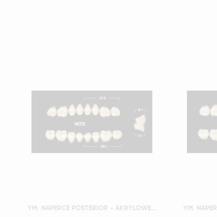
Szybki podgląd
YM. NAPERCE POSTERIOR - AKRYLOWE ZĘBY SZTUCZNE - B2-M28G