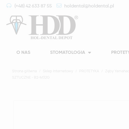
(+48) 42 633 87 55
holdental@holdental.pl
O NAS
STOMATOLOGIA
PROTET
Strona główna
Sklep Internetowy
PROTETYKA
Zęby Yamahac
SZTUCZNE - B2-M32G