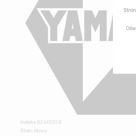
Stron
Oświ
Indeks
B2 M32G 8
Stan:
Nowy