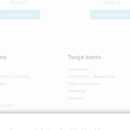
10,00 zł
10,00 zł
Dodaj do koszyka
Dodaj do koszyka
rma
Twoje konto
Logowanie
tności i Cookies
Załóż konto - Rejestracja
lepu
Moje zamówienia
Promocje
Nowości
 z nami
otu i reklamacji