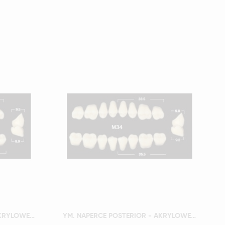
Szybki podgląd
YM. NAPERCE POSTERIOR - AKRYLOWE ZĘBY SZTUCZNE - B2-M33G
YM. NAPERCE POSTERIOR - AKRYLOWE ZĘBY SZTUCZNE - B2-M34G