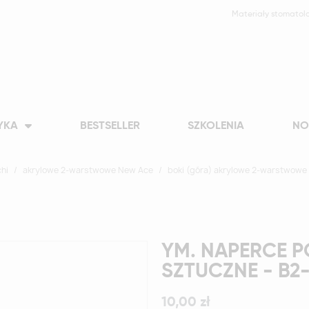
Materiały stomatol
YKA
BESTSELLER
SZKOLENIA
NO
hi
akrylowe 2-warstwowe New Ace
boki (góra) akrylowe 2-warstwowe
YM. NAPERCE P
SZTUCZNE - B2
10,00 zł