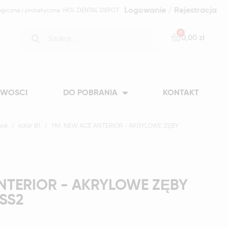
Logowanie / Rejestracja
ogiczne i protetyczne: HOL DENTAL DEPOT
0,00 zł
WOSCI
DO POBRANIA
KONTAKT
owe
kolor B1
YM. NEW ACE ANTERIOR - AKRYLOWE ZĘBY
NTERIOR - AKRYLOWE ZĘBY
-SS2