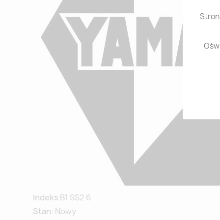
Stron
Oświ
Indeks
B1 SS2 6
Stan:
Nowy