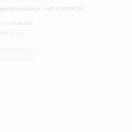
Zapytaj handlowca: (+48) 42 633 87 55
z dnia
07.08.2026
nich 30 dni
 do koszyka