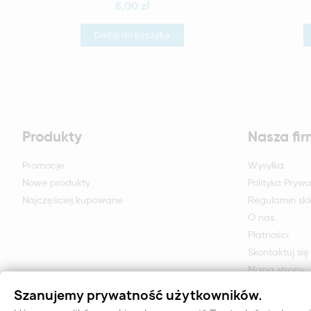
8,00 zł
Dodaj do koszyka
Produkty
Nasza fi
Promocje
Wysyłka
Nowe produkty
Polityka Prywa
Najczęściej kupowane
Regulamin sk
O nas
Płatności
Skontaktuj się
Mapa strony
Formularz zwr
Szanujemy prywatność użytkowników.