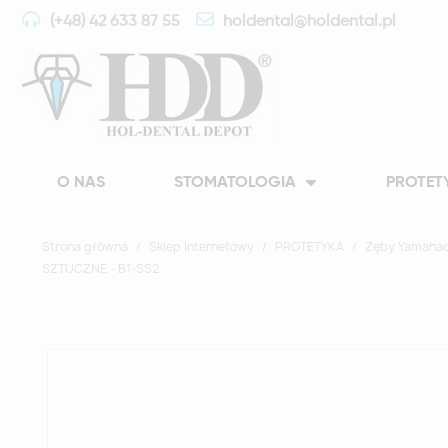
(+48) 42 633 87 55
holdental@holdental.pl
O NAS
STOMATOLOGIA
PROTET
Strona główna
Sklep Internetowy
PROTETYKA
Zęby Yamahac
SZTUCZNE - B1-SS2