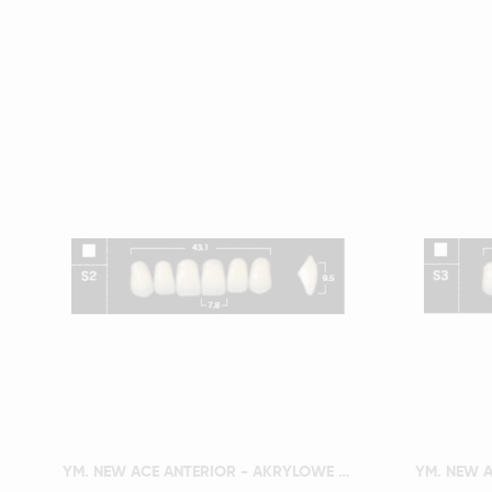
Szybki podgląd
YM. NEW ACE ANTERIOR - AKRYLOWE ZĘBY SZTUCZNE - B1-S2