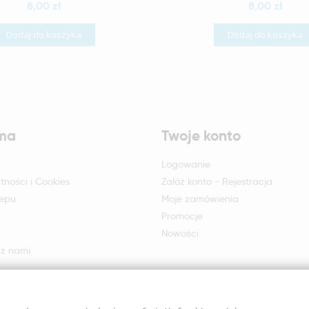
8,00 zł
8,00 zł
Dodaj do koszyka
Dodaj do koszyka
rma
Twoje konto
Logowanie
tności i Cookies
Załóż konto - Rejestracja
lepu
Moje zamówienia
Promocje
Nowości
 z nami
otu i reklamacji