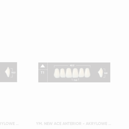
Szybki podgląd
YM. NEW ACE ANTERIOR - AKRYLOWE ZĘBY SZTUCZNE - B1-S5
YM. NEW ACE ANTERIOR - AKRYLOWE ZĘBY SZTUCZNE - B1-T2