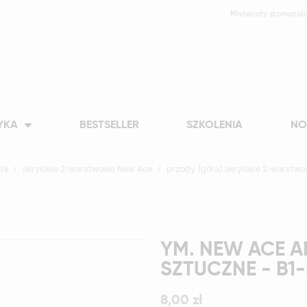
Materiały stomatol
YKA
BESTSELLER
SZKOLENIA
NO
hi
akrylowe 2-warstwowe New Ace
przody (góra) akrylowe 2-warstw
YM. NEW ACE A
SZTUCZNE - B1
8,00 zł