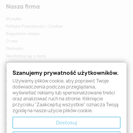
Nasza firma
Wysyłka
Polityka Prywatności i Cookies
Regulamin sklepu
O nas
Płatności
Skontaktuj się z nami
Mapa strony
Formularz zwrotu i reklamacji
Szanujemy prywatność użytkowników.
Używamy plików cookie, aby poprawić Twoje
Twoje konto
doświadczenia podczas przeglądania,
wyświetlać reklamy lub spersonalizowane treści
Logowanie
oraz analizować ruch na stronie. Kliknięcie
Załóż konto - Rejestracja
przycisku "Zaakceptuj wszystkie" oznacza Twoją
Moje zamówienia
zgodę na nasze użycie plików cookie.
Promocje
Dostosuj
Nowości