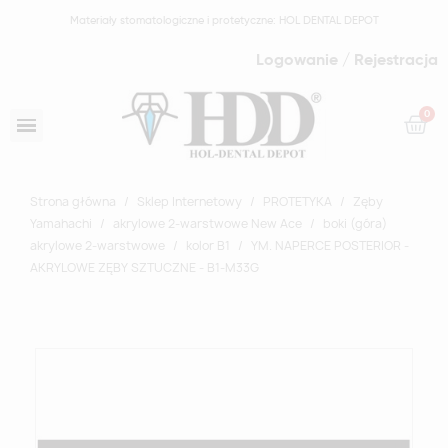
Materiały stomatologiczne i protetyczne: HOL DENTAL DEPOT
Logowanie / Rejestracja
Strona główna
Sklep Internetowy
PROTETYKA
Zęby
Yamahachi
akrylowe 2-warstwowe New Ace
boki (góra)
akrylowe 2-warstwowe
kolor B1
YM. NAPERCE POSTERIOR -
AKRYLOWE ZĘBY SZTUCZNE - B1-M33G