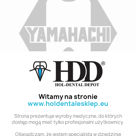
Indeks
B1 M33G 8
Stan:
Nowy
Witamy na stronie
www.holdentalesklep.eu
Polecane produkty z tej kategorii
Strona prezentuje wyroby medyczne, do których
dostęp mogą mieć tylko profesjonalni użytkownicy.
Oświadczam, że jestem specjalistą w dziedzinie