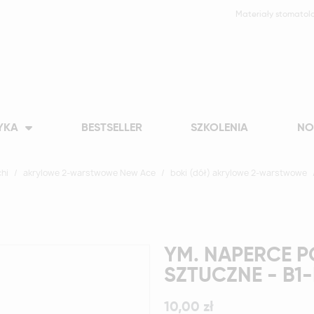
Materiały stomatol
YKA
BESTSELLER
SZKOLENIA
NO
hi
akrylowe 2-warstwowe New Ace
boki (dół) akrylowe 2-warstwowe
YM. NAPERCE P
SZTUCZNE - B1
10,00 zł