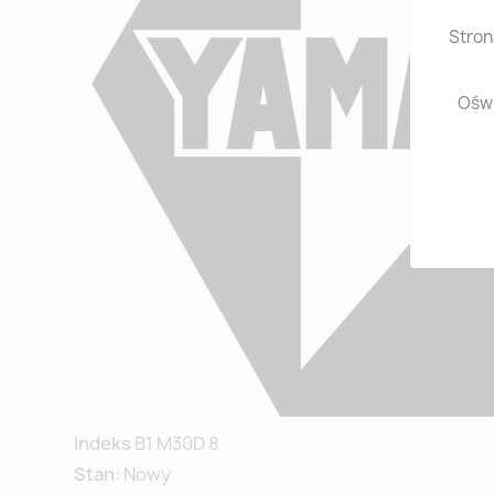
Stron
Oświ
Indeks
B1 M30D 8
Stan:
Nowy