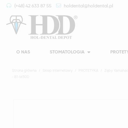
(+48) 42 633 87 55
holdental@holdental.pl
O NAS
STOMATOLOGIA
PROTET
Strona główna
Sklep Internetowy
PROTETYKA
Zęby Yamahac
- B1-M30D