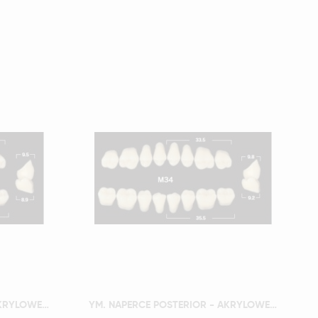
Szybki podgląd
YM. NAPERCE POSTERIOR - AKRYLOWE ZĘBY SZTUCZNE - B1-M33D
YM. NAPERCE POSTERIOR - AKRYLOWE ZĘBY SZTUCZNE - B1-M34D