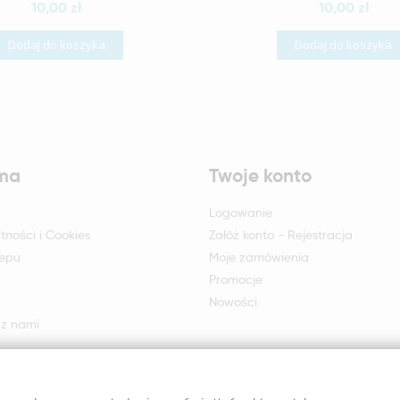
10,00 zł
10,00 zł
Dodaj do koszyka
Dodaj do koszyka
rma
Twoje konto
Logowanie
tności i Cookies
Załóż konto - Rejestracja
lepu
Moje zamówienia
Promocje
Nowości
 z nami
otu i reklamacji