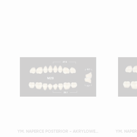
Szybki podgląd
YM. NAPERCE POSTERIOR - AKRYLOWE ZĘBY SZTUCZNE - B1-M28D