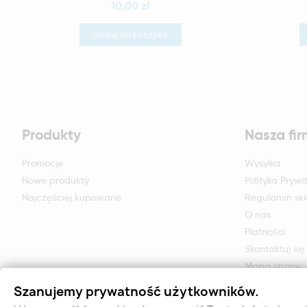
10,00 zł
Dodaj do koszyka
Produkty
Nasza fi
Promocje
Wysyłka
Nowe produkty
Polityka Prywa
Najczęściej kupowane
Regulamin sk
O nas
Płatności
Skontaktuj się
Mapa strony
Formularz zwr
Szanujemy prywatność użytkowników.