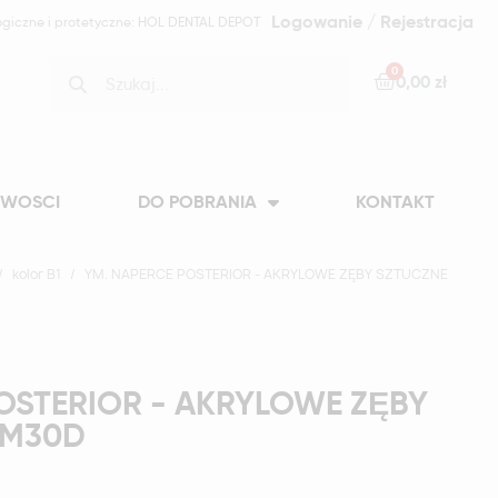
Logowanie / Rejestracja
ogiczne i protetyczne: HOL DENTAL DEPOT
0,00 zł
WOSCI
DO POBRANIA
KONTAKT
kolor B1
YM. NAPERCE POSTERIOR - AKRYLOWE ZĘBY SZTUCZNE
OSTERIOR - AKRYLOWE ZĘBY
-M30D